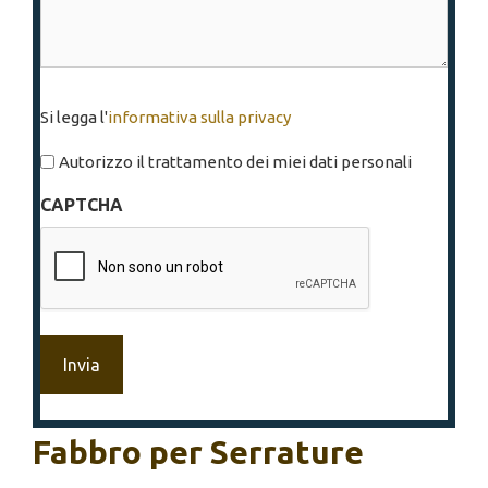
Si
Si legga l'
informativa sulla privacy
legga
l'informativa
Autorizzo il trattamento dei miei dati personali
sulla
CAPTCHA
privacy
*
Fabbro per Serrature