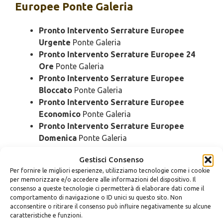
Europee Ponte Galeria
Pronto Intervento Serrature Europee
Urgente
Ponte Galeria
Pronto Intervento Serrature Europee 24
Ore
Ponte Galeria
Pronto Intervento Serrature Europee
Bloccato
Ponte Galeria
Pronto Intervento Serrature Europee
Economico
Ponte Galeria
Pronto Intervento Serrature Europee
Domenica
Ponte Galeria
Pronto Intervento Serrature Europee
Gestisci Consenso
Notturno
Ponte Galeria
Per fornire le migliori esperienze, utilizziamo tecnologie come i cookie
Pronto Intervento Serrature Europee
per memorizzare e/o accedere alle informazioni del dispositivo. Il
Rapido
Ponte Galeria
consenso a queste tecnologie ci permetterà di elaborare dati come il
Pronto Intervento Serrature Europee SOS
comportamento di navigazione o ID unici su questo sito. Non
acconsentire o ritirare il consenso può influire negativamente su alcune
Ponte Galeria
caratteristiche e funzioni.
Pronto Intervento Serrature Europee