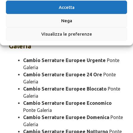
Prezzo
Ponte Galeria
Accetta
Pronto Intervento Serrature Europee
Costo
Ponte Galeria
Nega
Visualizza le preferenze
Cambio
Serrature Europee Ponte
Galeria
Cambio Serrature Europee Urgente
Ponte
Galeria
Cambio Serrature Europee 24 Ore
Ponte
Galeria
Cambio Serrature Europee Bloccato
Ponte
Galeria
Cambio Serrature Europee Economico
Ponte Galeria
Cambio Serrature Europee Domenica
Ponte
Galeria
Cambio Serrature Europee Notturno
Ponte