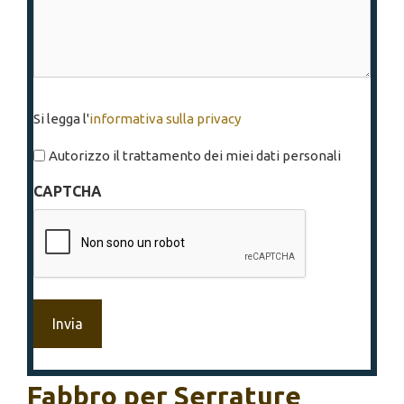
Si
Si legga l'
informativa sulla privacy
legga
l'informativa
Autorizzo il trattamento dei miei dati personali
sulla
CAPTCHA
privacy
*
Fabbro per Serrature