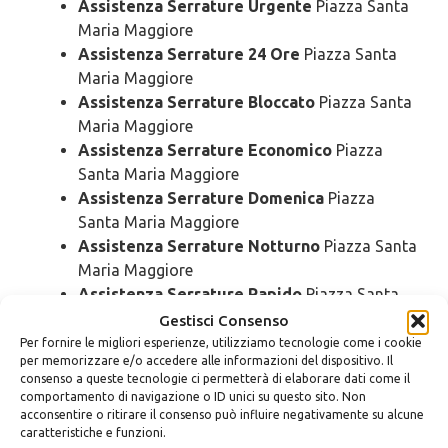
Assistenza Serrature Urgente
Piazza Santa
Maria Maggiore
Assistenza Serrature 24 Ore
Piazza Santa
Maria Maggiore
Assistenza Serrature Bloccato
Piazza Santa
Maria Maggiore
Assistenza Serrature Economico
Piazza
Santa Maria Maggiore
Assistenza Serrature Domenica
Piazza
Santa Maria Maggiore
Assistenza Serrature Notturno
Piazza Santa
Maria Maggiore
Assistenza Serrature Rapido
Piazza Santa
Maria Maggiore
Gestisci Consenso
Assistenza Serrature SOS
Piazza Santa
Per fornire le migliori esperienze, utilizziamo tecnologie come i cookie
per memorizzare e/o accedere alle informazioni del dispositivo. Il
Maria Maggiore
consenso a queste tecnologie ci permetterà di elaborare dati come il
Assistenza Serrature Prezzo
Piazza Santa
comportamento di navigazione o ID unici su questo sito. Non
Maria Maggiore
acconsentire o ritirare il consenso può influire negativamente su alcune
caratteristiche e funzioni.
Assistenza Serrature Costo
Piazza Santa