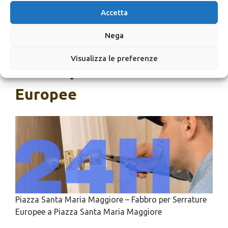
Maria Maggiore
Accetta
Nega
SCRIVICI
Visualizza le preferenze
Fabbro per Serrature
Europee
Piazza Santa Maria Maggiore – Fabbro per Serrature
Europee a Piazza Santa Maria Maggiore