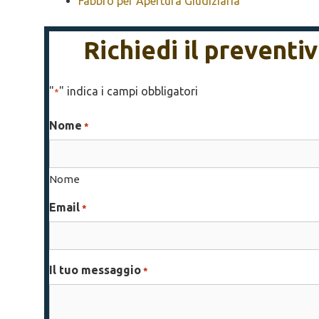
Fabbro per Apertura Giudiziaria
Richiedi il prevent
"
" indica i campi obbligatori
*
Nome
*
Nome
Email
*
Il tuo messaggio
*