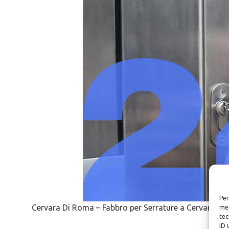
Per
Cervara Di Roma – Fabbro per Serrature a Cervara D
mem
tec
ID 