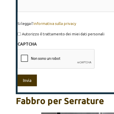
Si
Si legga l'
informativa sulla privacy
legga
l'informativa
Autorizzo il trattamento dei miei dati personali
sulla
CAPTCHA
privacy
*
Fabbro per Serrature