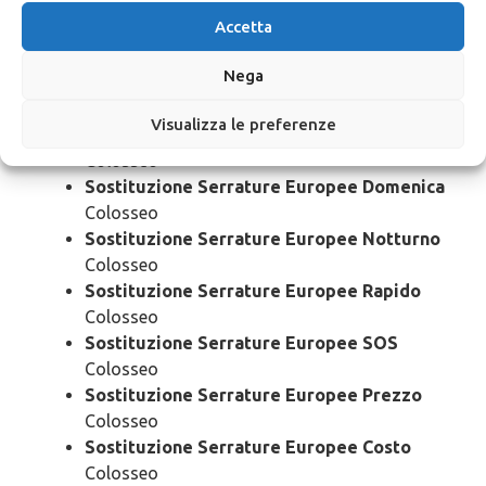
Colosseo
Accetta
Sostituzione Serrature Europee 24 Ore
Colosseo
Nega
Sostituzione Serrature Europee Bloccato
Colosseo
Visualizza le preferenze
Sostituzione Serrature Europee Economico
Colosseo
Sostituzione Serrature Europee Domenica
Colosseo
Sostituzione Serrature Europee Notturno
Colosseo
Sostituzione Serrature Europee Rapido
Colosseo
Sostituzione Serrature Europee SOS
Colosseo
Sostituzione Serrature Europee Prezzo
Colosseo
Sostituzione Serrature Europee Costo
Colosseo