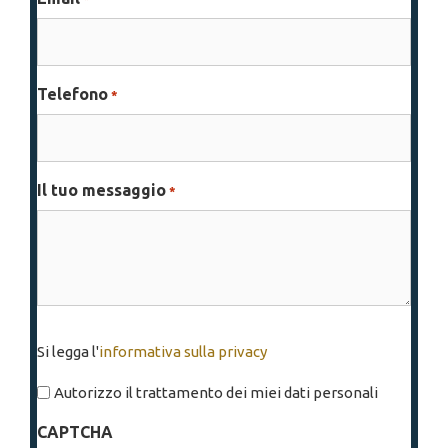
Telefono
*
Il tuo messaggio
*
Si
Si legga l'
informativa sulla privacy
legga
l'informativa
Autorizzo il trattamento dei miei dati personali
sulla
CAPTCHA
privacy