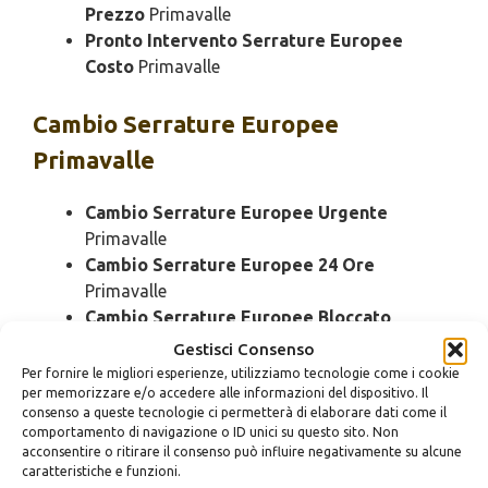
Prezzo
Primavalle
Pronto Intervento Serrature Europee
Costo
Primavalle
Cambio
Serrature Europee
Primavalle
Cambio Serrature Europee Urgente
Primavalle
Cambio Serrature Europee 24 Ore
Primavalle
Cambio Serrature Europee Bloccato
Primavalle
Gestisci Consenso
Cambio Serrature Europee Economico
Per fornire le migliori esperienze, utilizziamo tecnologie come i cookie
per memorizzare e/o accedere alle informazioni del dispositivo. Il
Primavalle
consenso a queste tecnologie ci permetterà di elaborare dati come il
Cambio Serrature Europee Domenica
comportamento di navigazione o ID unici su questo sito. Non
Primavalle
acconsentire o ritirare il consenso può influire negativamente su alcune
caratteristiche e funzioni.
Cambio Serrature Europee Notturno