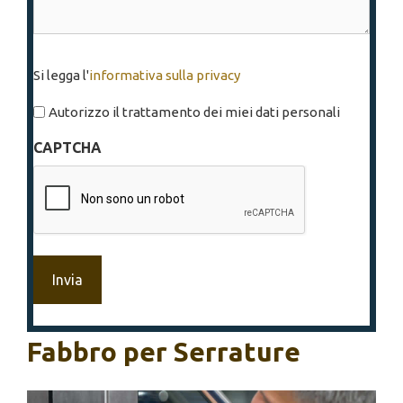
Si
Si legga l'
informativa sulla privacy
legga
l'informativa
Autorizzo il trattamento dei miei dati personali
sulla
CAPTCHA
privacy
*
Fabbro per Serrature