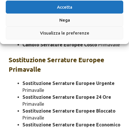
Primavalle
Accetta
Cambio Serrature Europee Rapido
Primavalle
Nega
Cambio Serrature Europee SOS
Primavalle
Cambio Serrature Europee Prezzo
Visualizza le preferenze
Primavalle
Cambio Serrature Europee Costo
Primavalle
Sostituzione
Serrature Europee
Primavalle
Sostituzione Serrature Europee Urgente
Primavalle
Sostituzione Serrature Europee 24 Ore
Primavalle
Sostituzione Serrature Europee Bloccato
Primavalle
Sostituzione Serrature Europee Economico