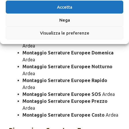
Montaggio Serrature Europee Urgente
Accetta
Ardea
Montaggio Serrature Europee 24 Ore
Ardea
Nega
Montaggio Serrature Europee Bloccato
Ardea
Visualizza le preferenze
Montaggio Serrature Europee Economico
Ardea
Montaggio Serrature Europee Domenica
Ardea
Montaggio Serrature Europee Notturno
Ardea
Montaggio Serrature Europee Rapido
Ardea
Montaggio Serrature Europee SOS
Ardea
Montaggio Serrature Europee Prezzo
Ardea
Montaggio Serrature Europee Costo
Ardea