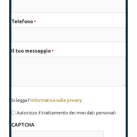
Telefono
*
Il tuo messaggio
*
Si
Si legga l'
informativa sulla privacy
legga
l'informativa
Autorizzo il trattamento dei miei dati personali
sulla
CAPTCHA
privacy
*