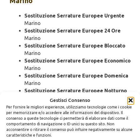
Marino
Sostituzione Serrature Europee Urgente
Marino
Sostituzione Serrature Europee 24 Ore
Marino
Sostituzione Serrature Europee Bloccato
Marino
Sostituzione Serrature Europee Economico
Marino
Sostituzione Serrature Europee Domenica
Marino
Sostituzione Serrature Europee Notturno
Marino
Gestisci Consenso
Sostituzione Serrature Europee Rapido
Per fornire le migliori esperienze, utilizziamo tecnologie come i cookie
Marino
per memorizzare e/o accedere alle informazioni del dispositivo. Il
consenso a queste tecnologie ci permetterà di elaborare dati come il
Sostituzione Serrature Europee SOS
comportamento di navigazione o ID unici su questo sito. Non
Marino
acconsentire o ritirare il consenso può influire negativamente su alcune
Sostituzione Serrature Europee Prezzo
caratteristiche e funzioni.