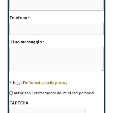
Telefono
*
Il tuo messaggio
*
Si
Si legga l'
informativa sulla privacy
legga
l'informativa
Autorizzo il trattamento dei miei dati personali
sulla
CAPTCHA
privacy
*