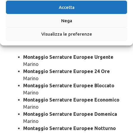
Marino
Accetta
Sostituzione Serrature Europee Costo
Marino
Nega
Montaggio
Serrature Europee
Visualizza le preferenze
Marino
Montaggio Serrature Europee Urgente
Marino
Montaggio Serrature Europee 24 Ore
Marino
Montaggio Serrature Europee Bloccato
Marino
Montaggio Serrature Europee Economico
Marino
Montaggio Serrature Europee Domenica
Marino
Montaggio Serrature Europee Notturno