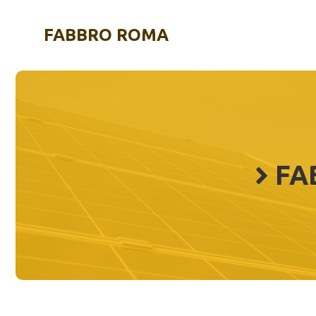
Vai
al
FABBRO ROMA
contenuto
FA