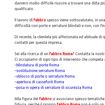
davvero molto difficile riuscire a trovare una ditta più
qualificato.
Il lavoro dl
fabbro
spesso viene sottovalutato, in una 
difficoltà con porte e serrature blindati e non, con fin
Di recente, la clientela più affezionata ed abituale d
contatti per questa impresa.
Sei alla ricerca di un
fabbro Roma
? Contatta la nostr
Ci occupiamo di ogni tipo di intervento che competa
–
blindatura di porte Roma
–
sostituzione serrature Roma
–
sblocco di porte o serrature Roma
–
apertura di casseforti Roma
–
posa in opera di serrature di sicurezza Roma
Alla figura del
fabbro
si associano spesso tematiche l
fiducia, perché il proprio
fabbro Roma
non è solo un 