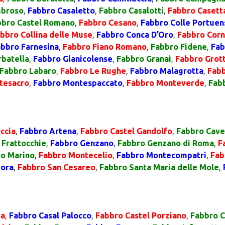
mbroso
,
Fabbro Casaletto
,
Fabbro Casalotti
,
Fabbro Casett
bbro Castel Romano
,
Fabbro Cesano
,
Fabbro Colle Portuen
bbro Collina delle Muse
,
Fabbro Conca D’Oro
,
Fabbro Corn
bbro Farnesina
,
Fabbro Fiano Romano
,
Fabbro Fidene
,
Fab
batella
,
Fabbro Gianicolense
,
Fabbro Granai
,
Fabbro Grot
Fabbro Labaro
,
Fabbro Le Rughe
,
Fabbro Malagrotta
,
Fabb
tesacro
,
Fabbro Montespaccato
,
Fabbro Monteverde
,
Fab
ccia
,
Fabbro Artena
,
Fabbro Castel Gandolfo
,
Fabbro Cave
 Frattocchie
,
Fabbro Genzano
,
Fabbro Genzano di Roma
,
F
o Marino
,
Fabbro Montecelio
,
Fabbro Montecompatri
,
Fab
iora
,
Fabbro San Cesareo
,
Fabbro Santa Maria delle Mole
,
ma
,
Fabbro Casal Palocco
,
Fabbro Castel Porziano
,
Fabbro 