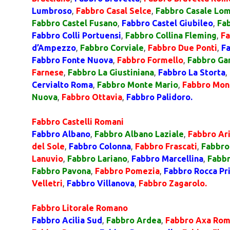
Lumbroso
,
Fabbro Casal Selce
,
Fabbro Casale Lo
Fabbro Castel Fusano
,
Fabbro Castel Giubileo
,
Fa
Fabbro Colli Portuensi
,
Fabbro Collina Fleming
,
Fa
d’Ampezzo
,
Fabbro Corviale
,
Fabbro Due Ponti
,
Fa
Fabbro Fonte Nuova
,
Fabbro Formello
,
Fabbro Gar
Farnese
,
Fabbro La Giustiniana
,
Fabbro La Storta
,
Cervialto Roma
,
Fabbro Monte Mario
,
Fabbro Mon
Nuova
,
Fabbro Ottavia
,
Fabbro Palidoro.
Fabbro Castelli Romani
Fabbro Albano
,
Fabbro Albano Laziale
,
Fabbro Ari
del Sole
,
Fabbro Colonna
,
Fabbro Frascati
,
Fabbro
Lanuvio
,
Fabbro Lariano
,
Fabbro Marcellina
,
Fabbr
Fabbro Pavona
,
Fabbro Pomezia
,
Fabbro Rocca Pr
Velletri
,
Fabbro Villanova
,
Fabbro Zagarolo.
Fabbro Litorale Romano
Fabbro Acilia Sud
,
Fabbro Ardea
,
Fabbro Axa Ro