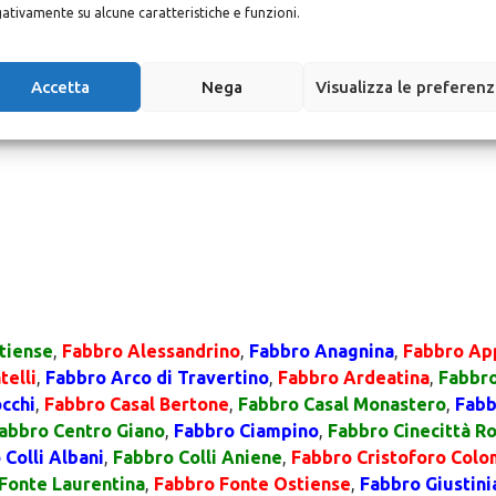
ativamente su alcune caratteristiche e funzioni.
Accetta
Nega
Visualizza le preferen
tiense
,
Fabbro Alessandrino
,
Fabbro Anagnina
,
Fabbro Ap
telli
,
Fabbro Arco di Travertino
,
Fabbro Ardeatina
,
Fabbro
cchi
,
Fabbro Casal Bertone
,
Fabbro Casal Monastero
,
Fabb
abbro Centro Giano
,
Fabbro Ciampino
,
Fabbro Cinecittà R
 Colli Albani
,
Fabbro Colli Aniene
,
Fabbro Cristoforo Col
Fonte Laurentina
,
Fabbro Fonte Ostiense
,
Fabbro Giustini