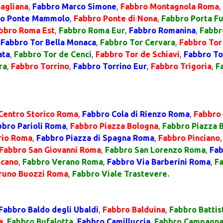
agliana
,
Fabbro Marco Simone
,
Fabbro Montagnola Roma
,
ro Ponte Mammolo
,
Fabbro Ponte di Nona
,
Fabbro Porta F
bbro Roma Est
,
Fabbro Roma Eur
,
Fabbro Romanina
,
Fabbr
,
Fabbro Tor Bella Monaca
,
Fabbro Tor Cervara
,
Fabbro Tor 
ata
,
Fabbro Tor de Cenci
,
Fabbro Tor de Schiavi
,
Fabbro Tor
ra
,
Fabbro Torrino
,
Fabbro Torrino Eur
,
Fabbro Trigoria
,
F
Centro Storico Roma
,
Fabbro Cola di Rienzo Roma
,
Fabbro
bbro Parioli Roma
,
Fabbro Piazza Bologna
,
Fabbro Piazza 
rio Roma
,
Fabbro Piazza di Spagna Roma
,
Fabbro Pinciano
Fabbro San Giovanni Roma
,
Fabbro San Lorenzo Roma
,
Fab
icano
,
Fabbro Verano Roma
,
Fabbro Via Barberini Roma
,
F
Bruno Buozzi Roma
,
Fabbro Viale Trastevere.
Fabbro Baldo degli Ubaldi
,
Fabbro Balduina
,
Fabbro Battist
a
,
Fabbro Bufalotta
,
Fabbro Camilluccia
,
Fabbro Campagna