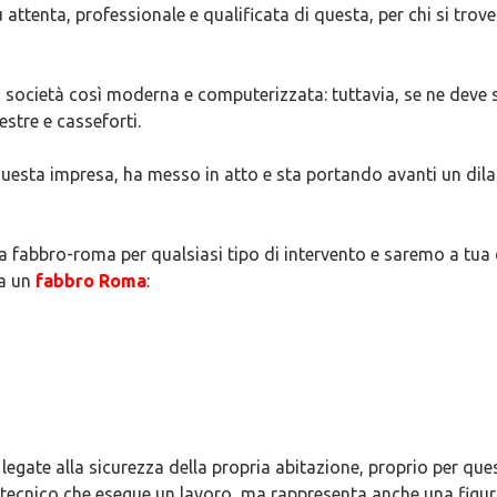
 attenta, professionale e qualificata di questa, per chi si trove
società così moderna e computerizzata: tuttavia, se ne deve se
estre e casseforti.
i questa impresa, ha messo in atto e sta portando avanti un dil
a fabbro-roma per qualsiasi tipo di intervento e saremo a tua 
 a un
fabbro Roma
:
egate alla sicurezza della propria abitazione, proprio per ques
tecnico che esegue un lavoro, ma rappresenta anche una figura 