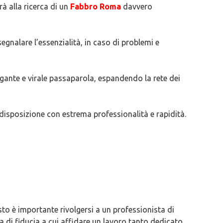
rà alla ricerca di un
Fabbro Roma
davvero
gnalare l’essenzialità, in caso di problemi e
agante e virale passaparola, espandendo la rete dei
disposizione con estrema professionalità e rapidità.
to è importante rivolgersi a un professionista di
di fiducia a cui affidare un lavoro tanto dedicato.