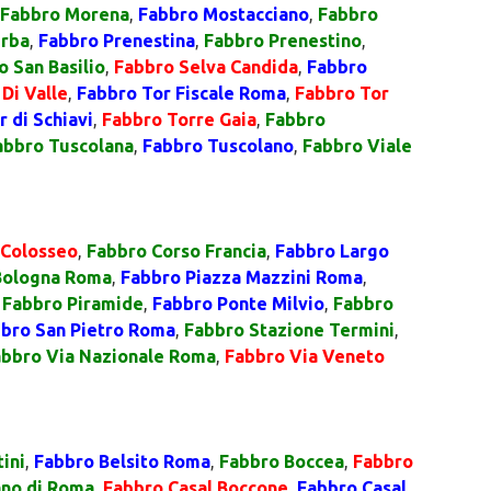
Fabbro Morena
,
Fabbro Mostacciano
,
Fabbro
urba
,
Fabbro Prenestina
,
Fabbro Prenestino
,
o San Basilio
,
Fabbro Selva Candida
,
Fabbro
Di Valle
,
Fabbro Tor Fiscale Roma
,
Fabbro Tor
 di Schiavi
,
Fabbro Torre Gaia
,
Fabbro
abbro Tuscolana
,
Fabbro Tuscolano
,
Fabbro Viale
 Colosseo
,
Fabbro Corso Francia
,
Fabbro Largo
Bologna Roma
,
Fabbro Piazza Mazzini Roma
,
,
Fabbro Piramide
,
Fabbro Ponte Milvio
,
Fabbro
bro San Pietro Roma
,
Fabbro Stazione Termini
,
abbro Via Nazionale Roma
,
Fabbro Via Veneto
ini
,
Fabbro Belsito Roma
,
Fabbro Boccea
,
Fabbro
no di Roma
,
Fabbro Casal Boccone
,
Fabbro Casal