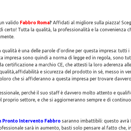
un valido
Fabbro Roma
?
Affidati al migliore sulla piazza! Sceg
 di certo! Tutta la qualità, la professionalità e la convenienza 
amente.
la qualità è una delle parole d’ordine per questa impresa: tutti i 
a impresa sono quindi a norma di legge ed in regola, sono tu
da certificazione a marchio CE, che attesti la loro aderenza al
 qualità,affidabilità e sicurezza del prodotto in sé, messo in 
 coloro che si affideranno a questa impresa per trovare davver
ssionale, perché il suo staff è davvero molto attento e qualif
proprio settore, e che si aggiorneranno sempre e di continuo, ci
n Pronto Intervento Fabbro
saranno imbattibili: questo avrà 
ofessionale sarà in aumento, basti solo pensare al fatto che, i