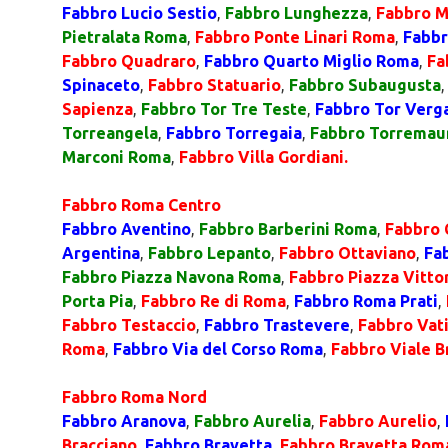
Fabbro Lucio Sestio
,
Fabbro Lunghezza
,
Fabbro M
Pietralata Roma
,
Fabbro Ponte Linari Roma
,
Fabb
Fabbro Quadraro
,
Fabbro Quarto Miglio Roma
,
Fa
Spinaceto
,
Fabbro Statuario
,
Fabbro Subaugusta
Sapienza
,
Fabbro Tor Tre Teste
,
Fabbro Tor Verg
Torreangela
,
Fabbro Torregaia
,
Fabbro Torremau
Marconi Roma
,
Fabbro Villa Gordiani.
Fabbro Roma Centro
Fabbro Aventino
,
Fabbro Barberini Roma
,
Fabbro 
Argentina
,
Fabbro Lepanto
,
Fabbro Ottaviano
,
Fa
Fabbro Piazza Navona Roma
,
Fabbro Piazza Vitto
Porta Pia
,
Fabbro Re di Roma
,
Fabbro Roma Prati
,
Fabbro Testaccio
,
Fabbro Trastevere
,
Fabbro Vat
Roma
,
Fabbro Via del Corso Roma
,
Fabbro Viale 
Fabbro Roma Nord
Fabbro Aranova
,
Fabbro Aurelia
,
Fabbro Aurelio
,
Bracciano
,
Fabbro Bravetta
,
Fabbro Bravetta Rom