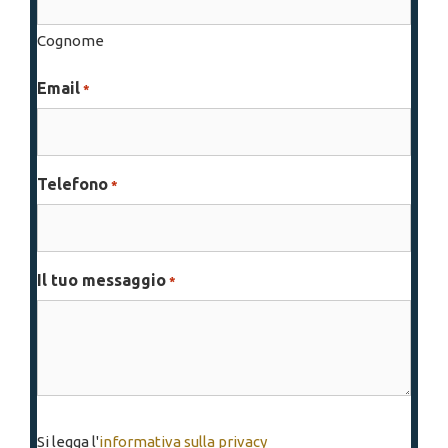
Cognome
Email
*
Telefono
*
Il tuo messaggio
*
Si
Si legga l'
informativa sulla privacy