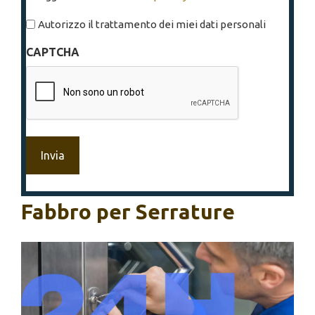
legga
l'informativa
Autorizzo il trattamento dei miei dati personali
sulla
CAPTCHA
privacy
*
Fabbro per Serrature