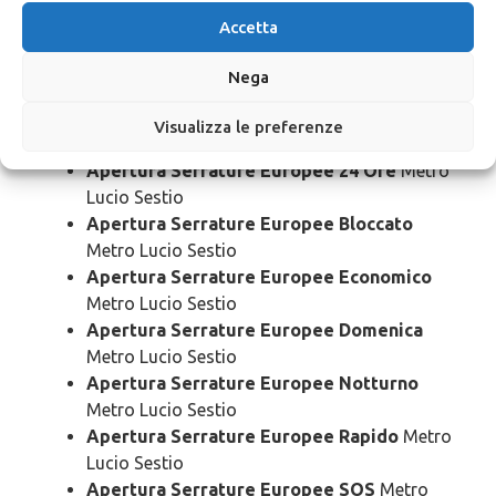
Apertura
Serrature Europee Metro
Accetta
Lucio Sestio
Nega
Apertura Serrature Europee Urgente
Metro
Visualizza le preferenze
Lucio Sestio
Apertura Serrature Europee 24 Ore
Metro
Lucio Sestio
Apertura Serrature Europee Bloccato
Metro Lucio Sestio
Apertura Serrature Europee Economico
Metro Lucio Sestio
Apertura Serrature Europee Domenica
Metro Lucio Sestio
Apertura Serrature Europee Notturno
Metro Lucio Sestio
Apertura Serrature Europee Rapido
Metro
Lucio Sestio
Apertura Serrature Europee SOS
Metro