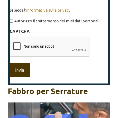
Si
Si legga l'
informativa sulla privacy
legga
l'informativa
Autorizzo il trattamento dei miei dati personali
sulla
CAPTCHA
privacy
*
Fabbro per Serrature