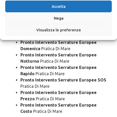
Pronto Intervento Serrature Europee 24
Accetta
Ore
Pratica Di Mare
Pronto Intervento Serrature Europee
Nega
Bloccato
Pratica Di Mare
Pronto Intervento Serrature Europee
Visualizza le preferenze
Economico
Pratica Di Mare
Pronto Intervento Serrature Europee
Domenica
Pratica Di Mare
Pronto Intervento Serrature Europee
Notturno
Pratica Di Mare
Pronto Intervento Serrature Europee
Rapido
Pratica Di Mare
Pronto Intervento Serrature Europee SOS
Pratica Di Mare
Pronto Intervento Serrature Europee
Prezzo
Pratica Di Mare
Pronto Intervento Serrature Europee
Costo
Pratica Di Mare