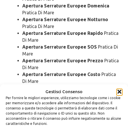
Apertura Serrature Europee Domenica
Pratica Di Mare
Apertura Serrature Europee Notturno
Pratica Di Mare
Apertura Serrature Europee Rapido
Pratica
Di Mare
Apertura Serrature Europee SOS
Pratica Di
Mare
Apertura Serrature Europee Prezzo
Pratica
Di Mare
Apertura Serrature Europee Costo
Pratica
Di Mare
Gestisci Consenso
Pronto Intervento
Serrature
Per fornire le migliori esperienze, utilizziamo tecnologie come i cookie
per memorizzare e/o accedere alle informazioni del dispositivo. Il
Europee Pratica Di Mare
consenso a queste tecnologie ci permetterà di elaborare dati come il
comportamento di navigazione o ID unici su questo sito. Non
acconsentire o ritirare il consenso può influire negativamente su alcune
Pronto Intervento Serrature Europee
caratteristiche e funzioni.
Urgente
Pratica Di Mare