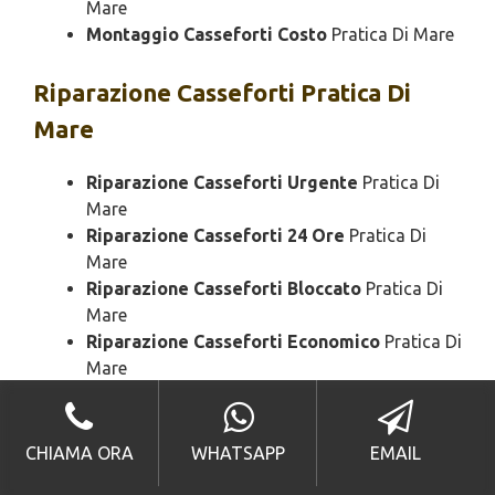
Mare
Montaggio Casseforti Costo
Pratica Di Mare
Riparazione
Casseforti Pratica Di
Mare
Riparazione Casseforti Urgente
Pratica Di
Mare
Riparazione Casseforti 24 Ore
Pratica Di
Mare
Riparazione Casseforti Bloccato
Pratica Di
Mare
Riparazione Casseforti Economico
Pratica Di
Mare
Riparazione Casseforti Domenica
Pratica Di
Mare
Riparazione Casseforti Notturno
Pratica Di
CHIAMA ORA
WHATSAPP
EMAIL
Mare