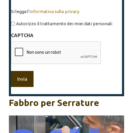
Si
Si legga l'
informativa sulla privacy
legga
l'informativa
Autorizzo il trattamento dei miei dati personali
sulla
CAPTCHA
privacy
*
Fabbro per Serrature