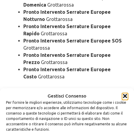
Domenica
Grottarossa
Pronto Intervento Serrature Europee
Notturno
Grottarossa
Pronto Intervento Serrature Europee
Rapido
Grottarossa
Pronto Intervento Serrature Europee SOS
Grottarossa
Pronto Intervento Serrature Europee
Prezzo
Grottarossa
Pronto Intervento Serrature Europee
Costo
Grottarossa
Cambio
Serrature Europee
Gestisci Consenso
Grottarossa
Per fornire le migliori esperienze, utilizziamo tecnologie come i cookie
per memorizzare e/o accedere alle informazioni del dispositivo. Il
consenso a queste tecnologie ci permetterà di elaborare dati come il
Cambio Serrature Europee Urgente
comportamento di navigazione o ID unici su questo sito. Non
Grottarossa
acconsentire o ritirare il consenso può influire negativamente su alcune
caratteristiche e funzioni.
Cambio Serrature Europee 24 Ore