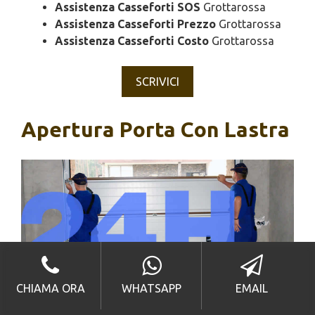
Assistenza Casseforti SOS
Grottarossa
Assistenza Casseforti Prezzo
Grottarossa
Assistenza Casseforti Costo
Grottarossa
SCRIVICI
Apertura Porta Con Lastra
Grottarossa – Apertura Porta Con Lastra a
CHIAMA ORA
WHATSAPP
EMAIL
Grottarossa