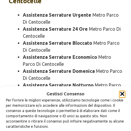
Centocelle
Assistenza Serrature Urgente
Metro Parco
Di Centocelle
Assistenza Serrature 24 Ore
Metro Parco Di
Centocelle
Assistenza Serrature Bloccato
Metro Parco
Di Centocelle
Assistenza Serrature Economico
Metro
Parco Di Centocelle
Assistenza Serrature Domenica
Metro Parco
Di Centocelle
Assistenza Serrature Notturno
Metro Parco
Di Centocelle
Gestisci Consenso
Assistenza Serrature Rapido
Metro Parco Di
Per fornire le migliori esperienze, utilizziamo tecnologie come i cookie
per memorizzare e/o accedere alle informazioni del dispositivo. Il
Centocelle
consenso a queste tecnologie ci permetterà di elaborare dati come il
Assistenza Serrature SOS
Metro Parco Di
comportamento di navigazione o ID unici su questo sito. Non
Centocelle
acconsentire o ritirare il consenso può influire negativamente su alcune
caratteristiche e funzioni.
Assistenza Serrature Prezzo
Metro Parco Di