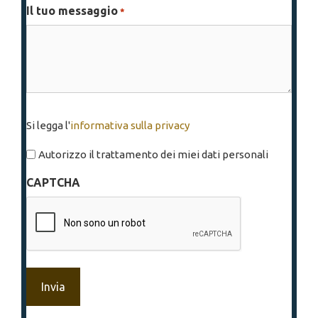
Il tuo messaggio
*
Si
Si legga l'
informativa sulla privacy
legga
l'informativa
Autorizzo il trattamento dei miei dati personali
sulla
CAPTCHA
privacy
*