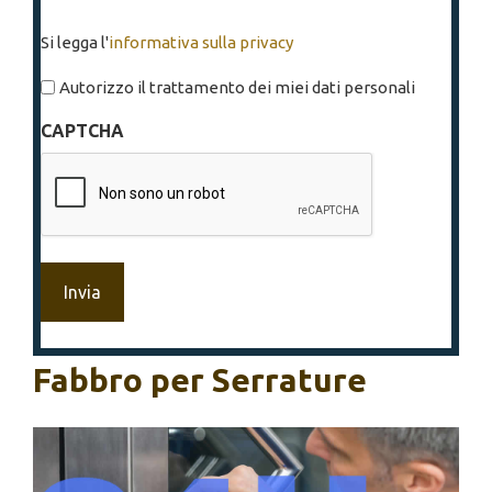
Si
Si legga l'
informativa sulla privacy
legga
l'informativa
Autorizzo il trattamento dei miei dati personali
sulla
CAPTCHA
privacy
*
Fabbro per Serrature