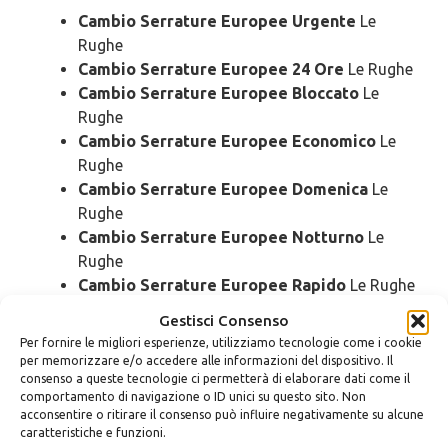
Cambio Serrature Europee Urgente
Le
Rughe
Cambio Serrature Europee 24 Ore
Le Rughe
Cambio Serrature Europee Bloccato
Le
Rughe
Cambio Serrature Europee Economico
Le
Rughe
Cambio Serrature Europee Domenica
Le
Rughe
Cambio Serrature Europee Notturno
Le
Rughe
Cambio Serrature Europee Rapido
Le Rughe
Cambio Serrature Europee SOS
Le Rughe
Gestisci Consenso
Cambio Serrature Europee Prezzo
Le Rughe
Per fornire le migliori esperienze, utilizziamo tecnologie come i cookie
Cambio Serrature Europee Costo
Le Rughe
per memorizzare e/o accedere alle informazioni del dispositivo. Il
consenso a queste tecnologie ci permetterà di elaborare dati come il
comportamento di navigazione o ID unici su questo sito. Non
Sostituzione
Serrature Europee Le
acconsentire o ritirare il consenso può influire negativamente su alcune
caratteristiche e funzioni.
Rughe