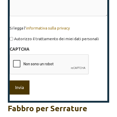
Si
Si legga l'
informativa sulla privacy
legga
l'informativa
Autorizzo il trattamento dei miei dati personali
sulla
CAPTCHA
privacy
*
Fabbro per Serrature