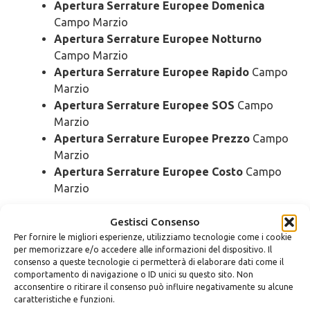
Apertura Serrature Europee Domenica
Campo Marzio
Apertura Serrature Europee Notturno
Campo Marzio
Apertura Serrature Europee Rapido
Campo
Marzio
Apertura Serrature Europee SOS
Campo
Marzio
Apertura Serrature Europee Prezzo
Campo
Marzio
Apertura Serrature Europee Costo
Campo
Marzio
Gestisci Consenso
Pronto Intervento
Serrature
Per fornire le migliori esperienze, utilizziamo tecnologie come i cookie
Europee Campo Marzio
per memorizzare e/o accedere alle informazioni del dispositivo. Il
consenso a queste tecnologie ci permetterà di elaborare dati come il
comportamento di navigazione o ID unici su questo sito. Non
Pronto Intervento Serrature Europee
acconsentire o ritirare il consenso può influire negativamente su alcune
Urgente
Campo Marzio
caratteristiche e funzioni.