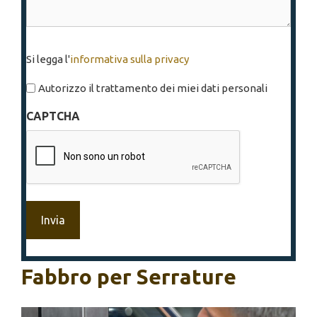
Si
Si legga l'
informativa sulla privacy
legga
l'informativa
Autorizzo il trattamento dei miei dati personali
sulla
CAPTCHA
privacy
*
Fabbro per Serrature