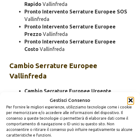
Rapido
Vallinfreda
Pronto Intervento Serrature Europee SOS
Vallinfreda
Pronto Intervento Serrature Europee
Prezzo
Vallinfreda
Pronto Intervento Serrature Europee
Costo
Vallinfreda
Cambio
Serrature Europee
Vallinfreda
Cambio Serrature Europee Urgente
Vallinfreda
Gestisci Consenso
Cambio Serrature Europee 24 Ore
Per fornire le migliori esperienze, utilizziamo tecnologie come i cookie
per memorizzare e/o accedere alle informazioni del dispositivo. Il
Vallinfreda
consenso a queste tecnologie ci permetterà di elaborare dati come il
Cambio Serrature Europee Bloccato
comportamento di navigazione o ID unici su questo sito. Non
Vallinfreda
acconsentire o ritirare il consenso può influire negativamente su alcune
caratteristiche e funzioni.
Cambio Serrature Europee Economico