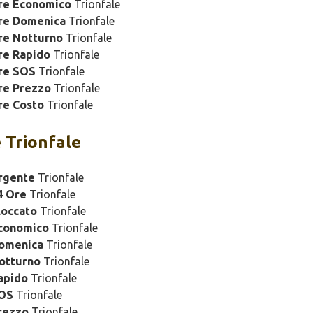
ure Economico
Trionfale
ure Domenica
Trionfale
re Notturno
Trionfale
re Rapido
Trionfale
re SOS
Trionfale
re Prezzo
Trionfale
re Costo
Trionfale
 Trionfale
rgente
Trionfale
4 Ore
Trionfale
loccato
Trionfale
Economico
Trionfale
Domenica
Trionfale
otturno
Trionfale
apido
Trionfale
SOS
Trionfale
rezzo
Trionfale