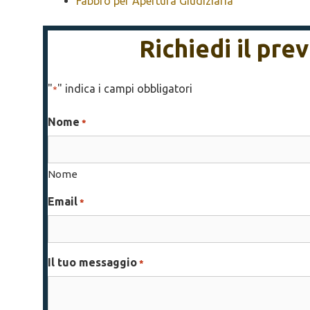
Fabbro per Apertura Giudiziaria
Richiedi il pre
"
" indica i campi obbligatori
*
Nome
*
Nome
Email
*
Il tuo messaggio
*