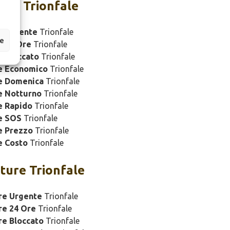
ure Trionfale
e Urgente
Trionfale
ze
e 24 Ore
Trionfale
 Bloccato
Trionfale
e Economico
Trionfale
e Domenica
Trionfale
e Notturno
Trionfale
e Rapido
Trionfale
e SOS
Trionfale
e Prezzo
Trionfale
e Costo
Trionfale
ture Trionfale
re Urgente
Trionfale
re 24 Ore
Trionfale
re Bloccato
Trionfale