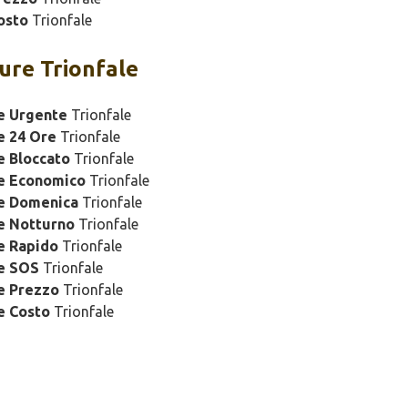
osto
Trionfale
ure Trionfale
e Urgente
Trionfale
e 24 Ore
Trionfale
e Bloccato
Trionfale
re Economico
Trionfale
re Domenica
Trionfale
e Notturno
Trionfale
e Rapido
Trionfale
re SOS
Trionfale
e Prezzo
Trionfale
e Costo
Trionfale