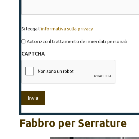
Si
Si legga l'
informativa sulla privacy
legga
l'informativa
Autorizzo il trattamento dei miei dati personali
sulla
CAPTCHA
privacy
*
Fabbro per Serrature