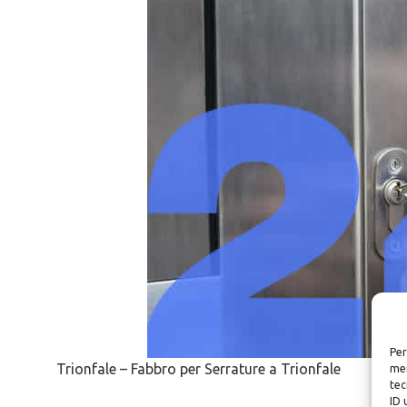
Per
Trionfale – Fabbro per Serrature a Trionfale
mem
tec
ID 