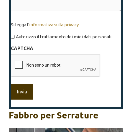
Si
Si legga l'
informativa sulla privacy
legga
l'informativa
Autorizzo il trattamento dei miei dati personali
sulla
CAPTCHA
privacy
*
Fabbro per Serrature