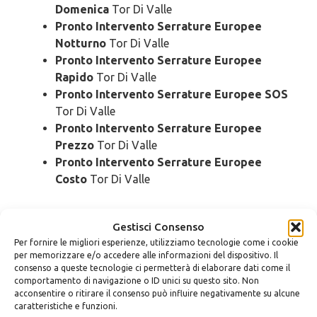
Domenica
Tor Di Valle
Pronto Intervento Serrature Europee
Notturno
Tor Di Valle
Pronto Intervento Serrature Europee
Rapido
Tor Di Valle
Pronto Intervento Serrature Europee SOS
Tor Di Valle
Pronto Intervento Serrature Europee
Prezzo
Tor Di Valle
Pronto Intervento Serrature Europee
Costo
Tor Di Valle
Cambio
Serrature Europee Tor Di
Gestisci Consenso
Valle
Per fornire le migliori esperienze, utilizziamo tecnologie come i cookie
per memorizzare e/o accedere alle informazioni del dispositivo. Il
consenso a queste tecnologie ci permetterà di elaborare dati come il
Cambio Serrature Europee Urgente
Tor Di
comportamento di navigazione o ID unici su questo sito. Non
Valle
acconsentire o ritirare il consenso può influire negativamente su alcune
caratteristiche e funzioni.
Cambio Serrature Europee 24 Ore
Tor Di