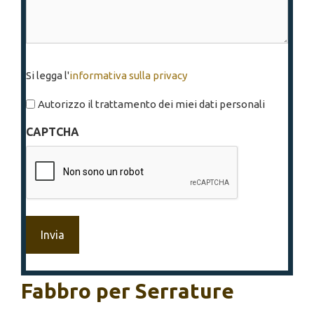
Si
Si legga l'
informativa sulla privacy
legga
l'informativa
Autorizzo il trattamento dei miei dati personali
sulla
CAPTCHA
privacy
*
Fabbro per Serrature