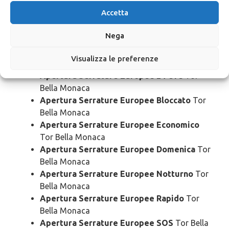
Apertura
Serrature Europee Tor
Accetta
Bella Monaca
Nega
Apertura Serrature Europee Urgente
Tor
Visualizza le preferenze
Bella Monaca
Apertura Serrature Europee 24 Ore
Tor
Bella Monaca
Apertura Serrature Europee Bloccato
Tor
Bella Monaca
Apertura Serrature Europee Economico
Tor Bella Monaca
Apertura Serrature Europee Domenica
Tor
Bella Monaca
Apertura Serrature Europee Notturno
Tor
Bella Monaca
Apertura Serrature Europee Rapido
Tor
Bella Monaca
Apertura Serrature Europee SOS
Tor Bella