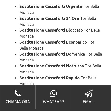
Sostituzione Casseforti Urgente
Tor Bella
Monaca
Sostituzione Casseforti 24 Ore
Tor Bella
Monaca
Sostituzione Casseforti Bloccato
Tor Bella
Monaca
Sostituzione Casseforti Economico
Tor
Bella Monaca
Sostituzione Casseforti Domenica
Tor Bella
Monaca
Sostituzione Casseforti Notturno
Tor Bella
Monaca
Sostituzione Casseforti Rapido
Tor Bella
Monaca
Sostituzione Casseforti SOS
Tor Bella
Monaca
CHIAMA ORA
WHATSAPP
EMAIL
Sostituzione Casseforti Prezzo
Tor Bella
Monaca