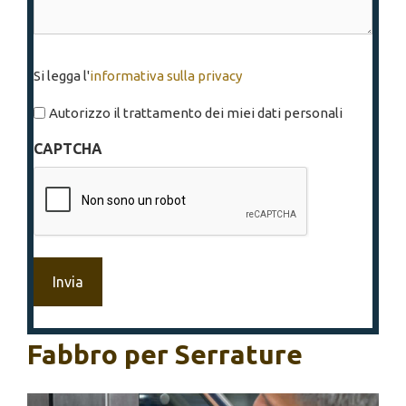
Si
Si legga l'
informativa sulla privacy
legga
l'informativa
Autorizzo il trattamento dei miei dati personali
sulla
CAPTCHA
privacy
*
Fabbro per Serrature