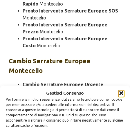
Rapido
Montecelio
Pronto Intervento Serrature Europee SOS
Montecelio
Pronto Intervento Serrature Europee
Prezzo
Montecelio
Pronto Intervento Serrature Europee
Costo
Montecelio
Cambio
Serrature Europee
Montecelio
Cambio Serrature Europee Urgente
Montecelio
Gestisci Consenso
Cambio Serrature Europee 24 Ore
Per fornire le migliori esperienze, utilizziamo tecnologie come i cookie
per memorizzare e/o accedere alle informazioni del dispositivo. Il
Montecelio
consenso a queste tecnologie ci permetterà di elaborare dati come il
Cambio Serrature Europee Bloccato
comportamento di navigazione o ID unici su questo sito. Non
Montecelio
acconsentire o ritirare il consenso può influire negativamente su alcune
caratteristiche e funzioni.
Cambio Serrature Europee Economico