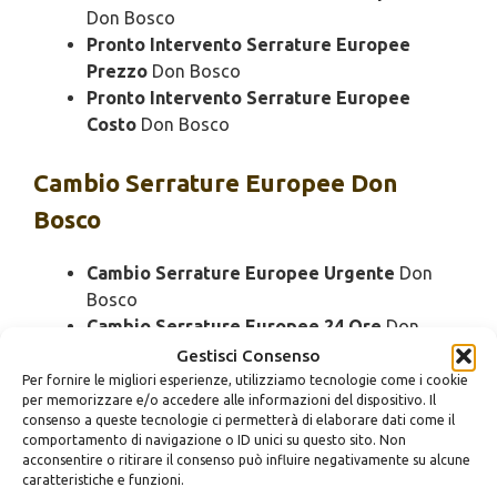
Don Bosco
Pronto Intervento Serrature Europee
Prezzo
Don Bosco
Pronto Intervento Serrature Europee
Costo
Don Bosco
Cambio
Serrature Europee Don
Bosco
Cambio Serrature Europee Urgente
Don
Bosco
Cambio Serrature Europee 24 Ore
Don
Bosco
Gestisci Consenso
Cambio Serrature Europee Bloccato
Don
Per fornire le migliori esperienze, utilizziamo tecnologie come i cookie
per memorizzare e/o accedere alle informazioni del dispositivo. Il
Bosco
consenso a queste tecnologie ci permetterà di elaborare dati come il
Cambio Serrature Europee Economico
Don
comportamento di navigazione o ID unici su questo sito. Non
Bosco
acconsentire o ritirare il consenso può influire negativamente su alcune
caratteristiche e funzioni.
Cambio Serrature Europee Domenica
Don