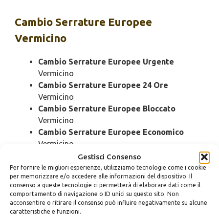
Cambio
Serrature Europee
Vermicino
Cambio Serrature Europee Urgente
Vermicino
Cambio Serrature Europee 24 Ore
Vermicino
Cambio Serrature Europee Bloccato
Vermicino
Cambio Serrature Europee Economico
Vermicino
Cambio Serrature Europee Domenica
Gestisci Consenso
Vermicino
Per fornire le migliori esperienze, utilizziamo tecnologie come i cookie
per memorizzare e/o accedere alle informazioni del dispositivo. Il
Cambio Serrature Europee Notturno
consenso a queste tecnologie ci permetterà di elaborare dati come il
Vermicino
comportamento di navigazione o ID unici su questo sito. Non
Cambio Serrature Europee Rapido
acconsentire o ritirare il consenso può influire negativamente su alcune
caratteristiche e funzioni.
Vermicino