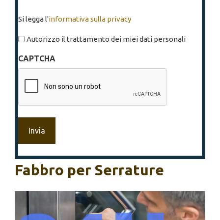
Si
Si legga l'
informativa sulla privacy
legga
l'informativa
Autorizzo il trattamento dei miei dati personali
sulla
CAPTCHA
privacy
*
Fabbro per Serrature