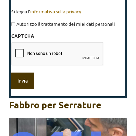
Si
Si legga l'
informativa sulla privacy
legga
l'informativa
Autorizzo il trattamento dei miei dati personali
sulla
CAPTCHA
privacy
*
Fabbro per Serrature