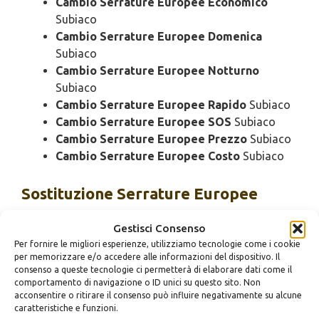
Cambio Serrature Europee Economico
Subiaco
Cambio Serrature Europee Domenica
Subiaco
Cambio Serrature Europee Notturno
Subiaco
Cambio Serrature Europee Rapido
Subiaco
Cambio Serrature Europee SOS
Subiaco
Cambio Serrature Europee Prezzo
Subiaco
Cambio Serrature Europee Costo
Subiaco
Sostituzione
Serrature Europee
Subiaco
Gestisci Consenso
Per fornire le migliori esperienze, utilizziamo tecnologie come i cookie
Sostituzione Serrature Europee Urgente
per memorizzare e/o accedere alle informazioni del dispositivo. Il
Subiaco
consenso a queste tecnologie ci permetterà di elaborare dati come il
comportamento di navigazione o ID unici su questo sito. Non
Sostituzione Serrature Europee 24 Ore
acconsentire o ritirare il consenso può influire negativamente su alcune
Subiaco
caratteristiche e funzioni.