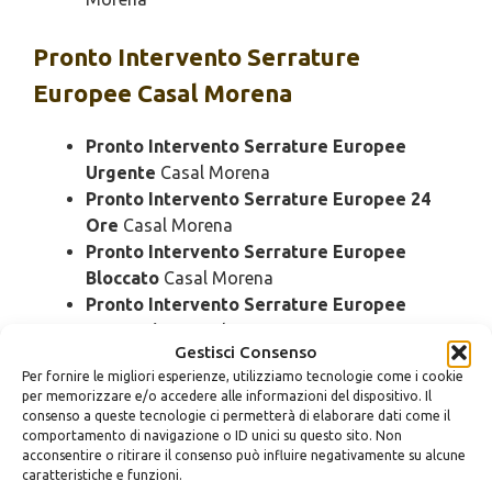
Pronto Intervento
Serrature
Europee Casal Morena
Pronto Intervento Serrature Europee
Urgente
Casal Morena
Pronto Intervento Serrature Europee 24
Ore
Casal Morena
Pronto Intervento Serrature Europee
Bloccato
Casal Morena
Pronto Intervento Serrature Europee
Economico
Casal Morena
Gestisci Consenso
Pronto Intervento Serrature Europee
Per fornire le migliori esperienze, utilizziamo tecnologie come i cookie
Domenica
Casal Morena
per memorizzare e/o accedere alle informazioni del dispositivo. Il
Pronto Intervento Serrature Europee
consenso a queste tecnologie ci permetterà di elaborare dati come il
Notturno
Casal Morena
comportamento di navigazione o ID unici su questo sito. Non
acconsentire o ritirare il consenso può influire negativamente su alcune
Pronto Intervento Serrature Europee
caratteristiche e funzioni.
Rapido
Casal Morena