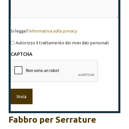
Si
Si legga l'
informativa sulla privacy
legga
l'informativa
Autorizzo il trattamento dei miei dati personali
sulla
CAPTCHA
privacy
*
Fabbro per Serrature