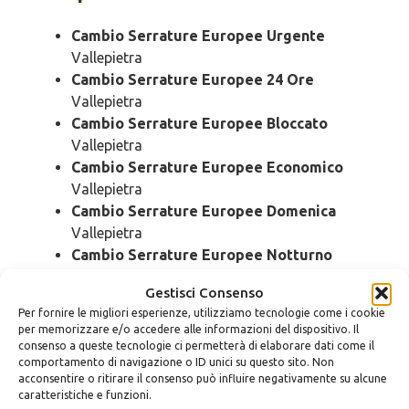
Cambio Serrature Europee Urgente
Vallepietra
Cambio Serrature Europee 24 Ore
Vallepietra
Cambio Serrature Europee Bloccato
Vallepietra
Cambio Serrature Europee Economico
Vallepietra
Cambio Serrature Europee Domenica
Vallepietra
Cambio Serrature Europee Notturno
Vallepietra
Gestisci Consenso
Cambio Serrature Europee Rapido
Per fornire le migliori esperienze, utilizziamo tecnologie come i cookie
Vallepietra
per memorizzare e/o accedere alle informazioni del dispositivo. Il
Cambio Serrature Europee SOS
Vallepietra
consenso a queste tecnologie ci permetterà di elaborare dati come il
comportamento di navigazione o ID unici su questo sito. Non
Cambio Serrature Europee Prezzo
acconsentire o ritirare il consenso può influire negativamente su alcune
Vallepietra
caratteristiche e funzioni.
Cambio Serrature Europee Costo