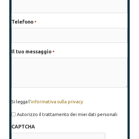
Telefono
*
Il tuo messaggio
*
Si
Si legga l'
informativa sulla privacy
legga
l'informativa
Autorizzo il trattamento dei miei dati personali
sulla
CAPTCHA
privacy
*