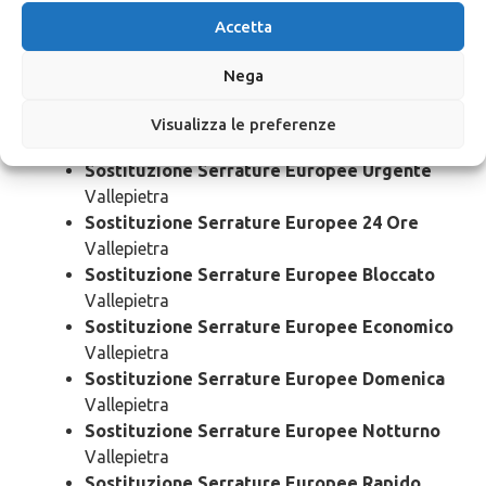
Vallepietra
Accetta
Nega
Sostituzione
Serrature Europee
Vallepietra
Visualizza le preferenze
Sostituzione Serrature Europee Urgente
Vallepietra
Sostituzione Serrature Europee 24 Ore
Vallepietra
Sostituzione Serrature Europee Bloccato
Vallepietra
Sostituzione Serrature Europee Economico
Vallepietra
Sostituzione Serrature Europee Domenica
Vallepietra
Sostituzione Serrature Europee Notturno
Vallepietra
Sostituzione Serrature Europee Rapido