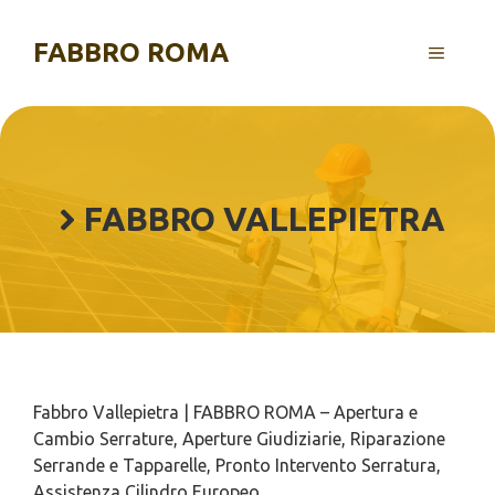
Vai
al
FABBRO ROMA
MENU
contenuto
FABBRO VALLEPIETRA
Fabbro Vallepietra | FABBRO ROMA – Apertura e
Cambio Serrature, Aperture Giudiziarie, Riparazione
Serrande e Tapparelle, Pronto Intervento Serratura,
Assistenza Cilindro Europeo