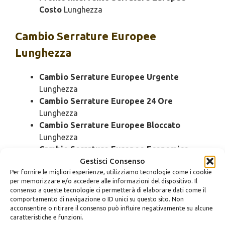
Costo
Lunghezza
Cambio
Serrature Europee
Lunghezza
Cambio Serrature Europee Urgente
Lunghezza
Cambio Serrature Europee 24 Ore
Lunghezza
Cambio Serrature Europee Bloccato
Lunghezza
Cambio Serrature Europee Economico
Gestisci Consenso
Lunghezza
Per fornire le migliori esperienze, utilizziamo tecnologie come i cookie
Cambio Serrature Europee Domenica
per memorizzare e/o accedere alle informazioni del dispositivo. Il
Lunghezza
consenso a queste tecnologie ci permetterà di elaborare dati come il
Cambio Serrature Europee Notturno
comportamento di navigazione o ID unici su questo sito. Non
acconsentire o ritirare il consenso può influire negativamente su alcune
Lunghezza
caratteristiche e funzioni.
Cambio Serrature Europee Rapido