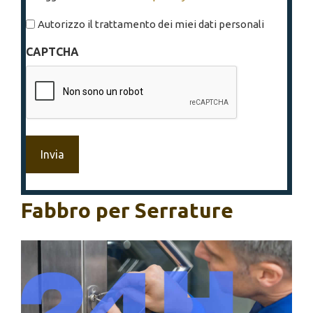
legga
l'informativa
Autorizzo il trattamento dei miei dati personali
sulla
CAPTCHA
privacy
*
Fabbro per Serrature