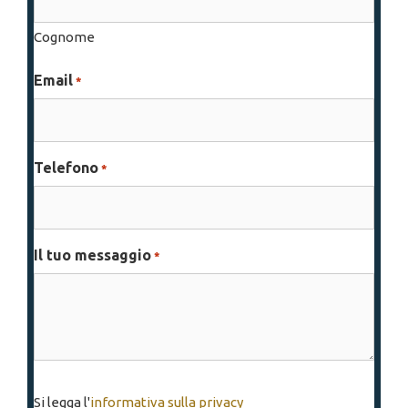
Cognome
Email
*
Telefono
*
Il tuo messaggio
*
Si
Si legga l'
informativa sulla privacy