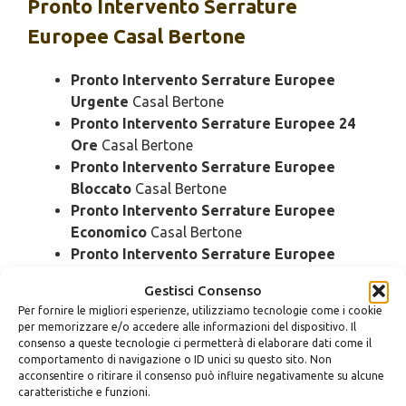
Pronto Intervento
Serrature
Europee Casal Bertone
Pronto Intervento Serrature Europee
Urgente
Casal Bertone
Pronto Intervento Serrature Europee 24
Ore
Casal Bertone
Pronto Intervento Serrature Europee
Bloccato
Casal Bertone
Pronto Intervento Serrature Europee
Economico
Casal Bertone
Pronto Intervento Serrature Europee
Domenica
Casal Bertone
Gestisci Consenso
Pronto Intervento Serrature Europee
Per fornire le migliori esperienze, utilizziamo tecnologie come i cookie
Notturno
Casal Bertone
per memorizzare e/o accedere alle informazioni del dispositivo. Il
Pronto Intervento Serrature Europee
consenso a queste tecnologie ci permetterà di elaborare dati come il
comportamento di navigazione o ID unici su questo sito. Non
Rapido
Casal Bertone
acconsentire o ritirare il consenso può influire negativamente su alcune
Pronto Intervento Serrature Europee SOS
caratteristiche e funzioni.