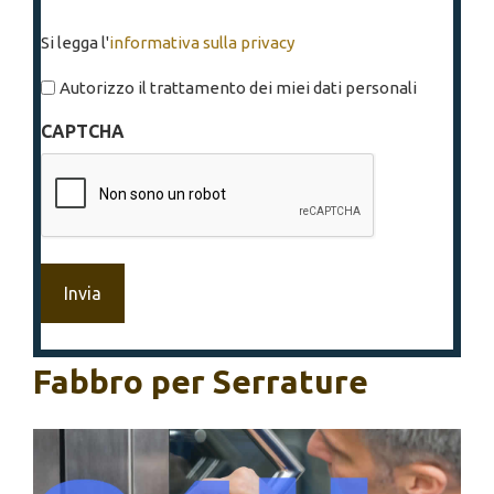
Si
Si legga l'
informativa sulla privacy
legga
l'informativa
Autorizzo il trattamento dei miei dati personali
sulla
CAPTCHA
privacy
*
Fabbro per Serrature