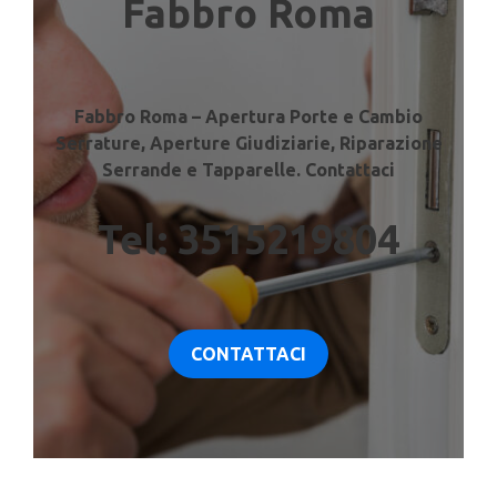
Fabbro Roma
Fabbro Roma – Apertura Porte e Cambio
Serrature, Aperture Giudiziarie, Riparazione
Serrande e Tapparelle. Contattaci
Tel: 3515219804
CONTATTACI