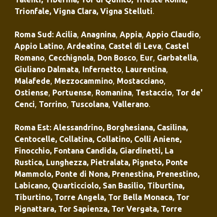
Trionfale
,
Vigna Clara
,
Vigna Stelluti
.
Roma Sud
:
Acilia
,
Anagnina
,
Appia
,
Appio Claudio
,
Appio Latino
,
Ardeatina
,
Castel di Leva
,
Castel
Romano
,
Cecchignola
,
Don Bosco
,
Eur
,
Garbatella
,
Giuliano Dalmata
,
Infernetto
,
Laurentina
,
Malafede
,
Mezzocammino
,
Mostacciano
,
Ostiense
,
Portuense
,
Romanina
,
Testaccio
,
Tor de'
Cenci
,
Torrino
,
Tuscolana
,
Vallerano
.
Roma Est
:
Alessandrino
,
Borghesiana
,
Casilina
,
Centocelle
,
Collatina
,
Collatino
,
Colli Aniene
,
Finocchio
,
Fontana Candida
,
Giardinetti
,
La
Rustica
,
Lunghezza
,
Pietralata
,
Pigneto
,
Ponte
Mammolo
,
Ponte di Nona
,
Prenestina
,
Prenestino
,
Labicano
,
Quarticciolo
,
San Basilio
,
Tiburtina
,
Tiburtino
,
Torre Angela
,
Tor Bella Monaca
,
Tor
Pignattara
,
Tor Sapienza
,
Tor Vergata
,
Torre