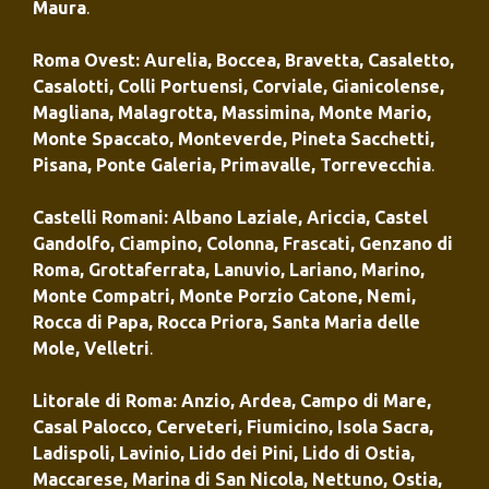
Maura
.
Roma Ovest
:
Aurelia
,
Boccea
,
Bravetta
,
Casaletto
,
Casalotti
,
Colli Portuensi
,
Corviale
,
Gianicolense
,
Magliana
,
Malagrotta
,
Massimina
,
Monte Mario
,
Monte Spaccato
,
Monteverde
,
Pineta Sacchetti
,
Pisana
,
Ponte Galeria
,
Primavalle
,
Torrevecchia
.
Castelli Romani
:
Albano Laziale
,
Ariccia
,
Castel
Gandolfo
,
Ciampino
,
Colonna
,
Frascati
,
Genzano di
Roma
,
Grottaferrata
,
Lanuvio
,
Lariano
,
Marino
,
Monte Compatri
,
Monte Porzio Catone
,
Nemi
,
Rocca di Papa
,
Rocca Priora
,
Santa Maria delle
Mole
,
Velletri
.
Litorale di Roma
:
Anzio
,
Ardea
,
Campo di Mare
,
Casal Palocco
,
Cerveteri
,
Fiumicino
,
Isola Sacra
,
Ladispoli
,
Lavinio
,
Lido dei Pini
,
Lido di Ostia
,
Maccarese
,
Marina di San Nicola
,
Nettuno
,
Ostia
,