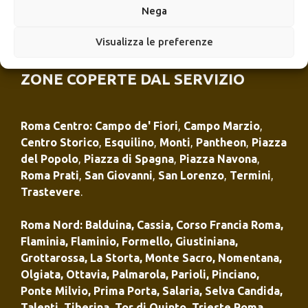
Nega
Visualizza le preferenze
ZONE COPERTE DAL SERVIZIO
Roma Centro
:
Campo de' Fiori
,
Campo Marzio
,
Centro Storico
,
Esquilino
,
Monti
,
Pantheon
,
Piazza
del Popolo
,
Piazza di Spagna
,
Piazza Navona
,
Roma Prati
,
San Giovanni
,
San Lorenzo
,
Termini
,
Trastevere
.
Roma Nord
:
Balduina
,
Cassia
,
Corso Francia Roma
,
Flaminia
,
Flaminio
,
Formello
,
Giustiniana
,
Grottarossa
,
La Storta
,
Monte Sacro
,
Nomentana
,
Olgiata
,
Ottavia
,
Palmarola
,
Parioli
,
Pinciano
,
Ponte Milvio
,
Prima Porta
,
Salaria
,
Selva Candida
,
Talenti
,
Tiberina
,
Tor di Quinto
,
Trieste Roma
,