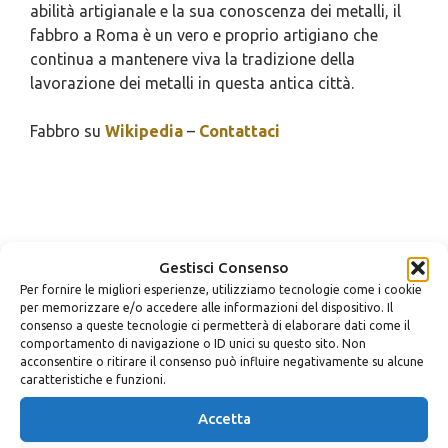
abilità artigianale e la sua conoscenza dei metalli, il
fabbro a Roma è un vero e proprio artigiano che
continua a mantenere viva la tradizione della
lavorazione dei metalli in questa antica città.
Fabbro su
Wikipedia
–
Contattaci
Gestisci Consenso
Per fornire le migliori esperienze, utilizziamo tecnologie come i cookie
per memorizzare e/o accedere alle informazioni del dispositivo. Il
consenso a queste tecnologie ci permetterà di elaborare dati come il
Vuoi ricevere maggiori
comportamento di navigazione o ID unici su questo sito. Non
acconsentire o ritirare il consenso può influire negativamente su alcune
informazioni?
caratteristiche e funzioni.
Richiedi un preventivo
Accetta