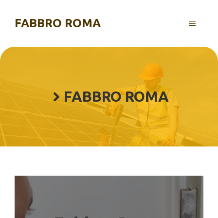
Vai
al
FABBRO ROMA
MENU
contenuto
FABBRO ROMA