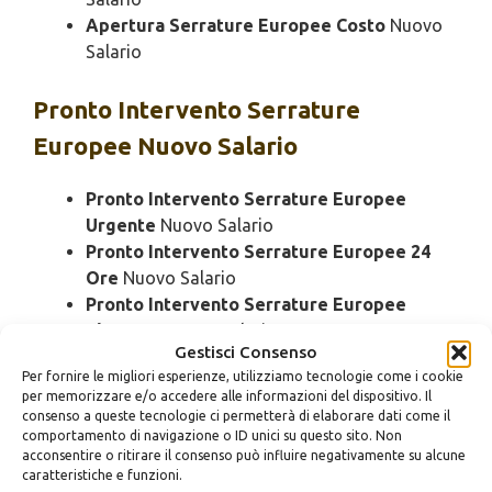
Apertura Serrature Europee Costo
Nuovo
Salario
Pronto Intervento
Serrature
Europee Nuovo Salario
Pronto Intervento Serrature Europee
Urgente
Nuovo Salario
Pronto Intervento Serrature Europee 24
Ore
Nuovo Salario
Pronto Intervento Serrature Europee
Bloccato
Nuovo Salario
Gestisci Consenso
Pronto Intervento Serrature Europee
Per fornire le migliori esperienze, utilizziamo tecnologie come i cookie
Economico
Nuovo Salario
per memorizzare e/o accedere alle informazioni del dispositivo. Il
Pronto Intervento Serrature Europee
consenso a queste tecnologie ci permetterà di elaborare dati come il
Domenica
Nuovo Salario
comportamento di navigazione o ID unici su questo sito. Non
acconsentire o ritirare il consenso può influire negativamente su alcune
Pronto Intervento Serrature Europee
caratteristiche e funzioni.
Notturno
Nuovo Salario