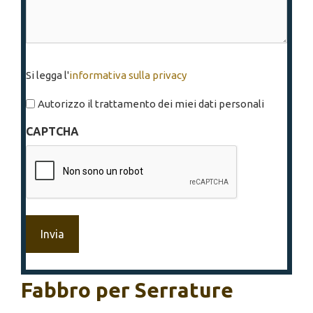
Si
Si legga l'
informativa sulla privacy
legga
l'informativa
Autorizzo il trattamento dei miei dati personali
sulla
CAPTCHA
privacy
*
Fabbro per Serrature