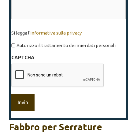
Si
Si legga l'
informativa sulla privacy
legga
l'informativa
Autorizzo il trattamento dei miei dati personali
sulla
CAPTCHA
privacy
*
Fabbro per Serrature