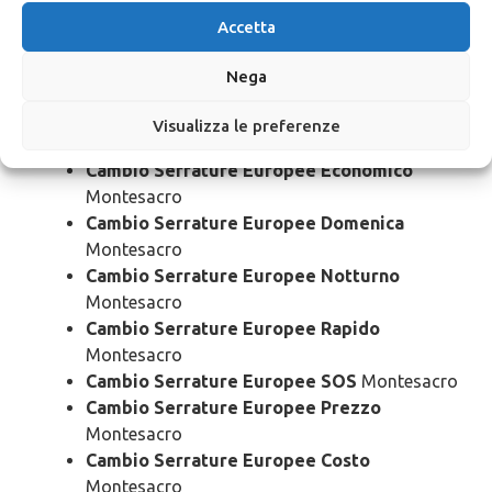
Cambio Serrature Europee Urgente
Accetta
Montesacro
Cambio Serrature Europee 24 Ore
Nega
Montesacro
Cambio Serrature Europee Bloccato
Visualizza le preferenze
Montesacro
Cambio Serrature Europee Economico
Montesacro
Cambio Serrature Europee Domenica
Montesacro
Cambio Serrature Europee Notturno
Montesacro
Cambio Serrature Europee Rapido
Montesacro
Cambio Serrature Europee SOS
Montesacro
Cambio Serrature Europee Prezzo
Montesacro
Cambio Serrature Europee Costo
Montesacro