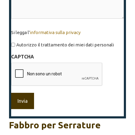
Si
Si legga l'
informativa sulla privacy
legga
l'informativa
Autorizzo il trattamento dei miei dati personali
sulla
CAPTCHA
privacy
*
Fabbro per Serrature