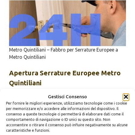
Metro Quintiliani – Fabbro per Serrature Europee a
Metro Quintiliani
Apertura
Serrature Europee Metro
Quintiliani
Gestisci Consenso
Apertura Serrature Europee Urgente
Metro
Per fornire le migliori esperienze, utilizziamo tecnologie come i cookie
Quintiliani
per memorizzare e/o accedere alle informazioni del dispositivo. Il
Apertura Serrature Europee 24 Ore
Metro
consenso a queste tecnologie ci permetterà di elaborare dati come il
Quintiliani
comportamento di navigazione o ID unici su questo sito. Non
acconsentire o ritirare il consenso può influire negativamente su alcune
Apertura Serrature Europee Bloccato
caratteristiche e funzioni.
Metro Quintiliani