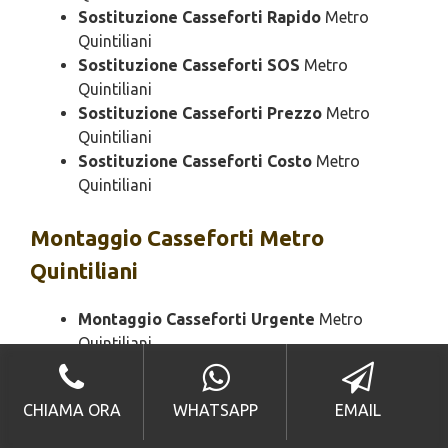
Sostituzione Casseforti Rapido
Metro
Quintiliani
Sostituzione Casseforti SOS
Metro
Quintiliani
Sostituzione Casseforti Prezzo
Metro
Quintiliani
Sostituzione Casseforti Costo
Metro
Quintiliani
Montaggio
Casseforti Metro
Quintiliani
Montaggio Casseforti Urgente
Metro
Quintiliani
Montaggio Casseforti 24 Ore
Metro
Quintiliani
CHIAMA ORA
WHATSAPP
EMAIL
Montaggio Casseforti Bloccato
Metro
Quintiliani