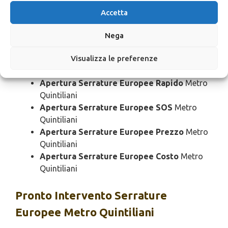
Apertura Serrature Europee Economico
Accetta
Metro Quintiliani
Apertura Serrature Europee Domenica
Nega
Metro Quintiliani
Visualizza le preferenze
Apertura Serrature Europee Notturno
Metro Quintiliani
Apertura Serrature Europee Rapido
Metro
Quintiliani
Apertura Serrature Europee SOS
Metro
Quintiliani
Apertura Serrature Europee Prezzo
Metro
Quintiliani
Apertura Serrature Europee Costo
Metro
Quintiliani
Pronto Intervento
Serrature
Europee Metro Quintiliani