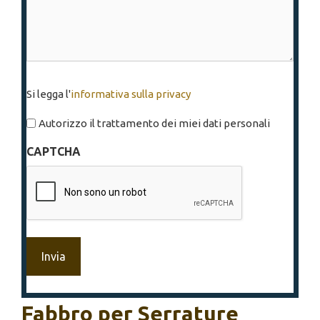
Si
Si legga l'
informativa sulla privacy
legga
l'informativa
Autorizzo il trattamento dei miei dati personali
sulla
CAPTCHA
privacy
*
Fabbro per Serrature