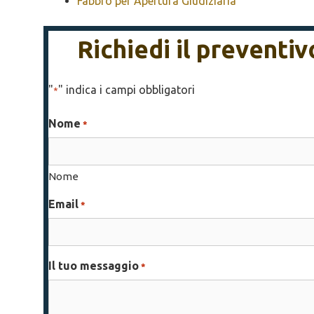
Fabbro per Apertura Giudiziaria
Richiedi il preventi
"
" indica i campi obbligatori
*
Nome
*
Nome
Email
*
Il tuo messaggio
*