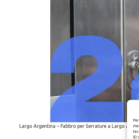
Per
Largo Argentina – Fabbro per Serrature a Largo Argen
mem
tec
ID 