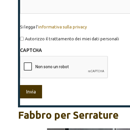
Si
Si legga l'
informativa sulla privacy
legga
l'informativa
Autorizzo il trattamento dei miei dati personali
sulla
CAPTCHA
privacy
*
Fabbro per Serrature