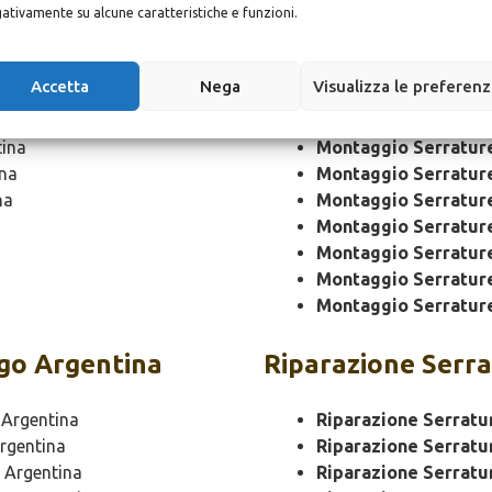
tina
Montaggio
Serrat
ativamente su alcune caratteristiche e funzioni.
a
Montaggio Serratur
Accetta
Nega
Visualizza le preferen
Montaggio Serratur
a
Montaggio Serrature
ina
Montaggio Serratur
na
Montaggio Serratur
na
Montaggio Serratur
Montaggio Serratur
Montaggio Serratur
Montaggio Serratur
Montaggio Serratur
go Argentina
Riparazione
Serra
Argentina
Riparazione Serratu
rgentina
Riparazione Serratu
 Argentina
Riparazione Serratu