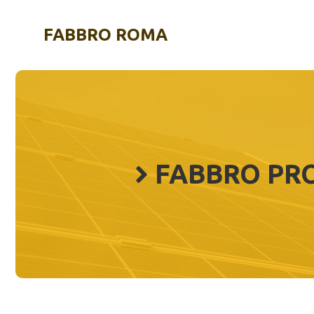
Vai
al
FABBRO ROMA
contenuto
FABBRO PR