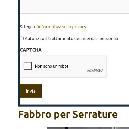
Si
Si legga l'
informativa sulla privacy
legga
l'informativa
Autorizzo il trattamento dei miei dati personali
sulla
CAPTCHA
privacy
*
Fabbro per Serrature