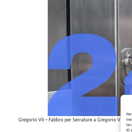
Per
Gregorio VII – Fabbro per Serrature a Gregorio VII
mem
tec
ID 