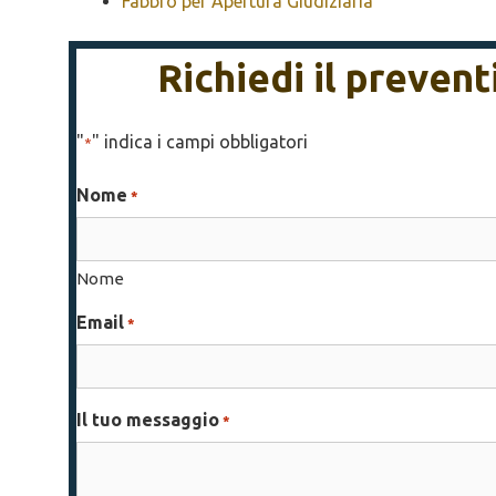
Fabbro per Apertura Giudiziaria
Richiedi il preven
"
" indica i campi obbligatori
*
Nome
*
Nome
Email
*
Il tuo messaggio
*