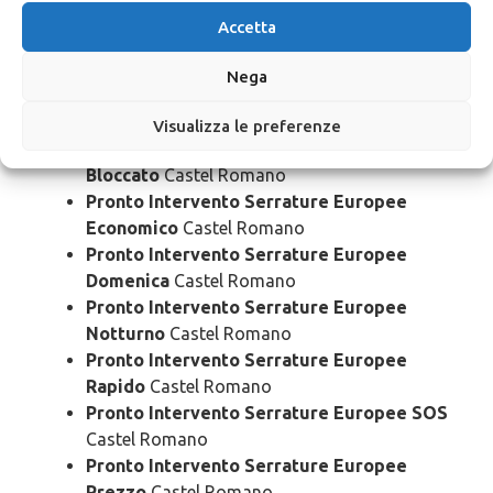
Accetta
Pronto Intervento Serrature Europee
Urgente
Castel Romano
Nega
Pronto Intervento Serrature Europee 24
Ore
Castel Romano
Visualizza le preferenze
Pronto Intervento Serrature Europee
Bloccato
Castel Romano
Pronto Intervento Serrature Europee
Economico
Castel Romano
Pronto Intervento Serrature Europee
Domenica
Castel Romano
Pronto Intervento Serrature Europee
Notturno
Castel Romano
Pronto Intervento Serrature Europee
Rapido
Castel Romano
Pronto Intervento Serrature Europee SOS
Castel Romano
Pronto Intervento Serrature Europee
Prezzo
Castel Romano