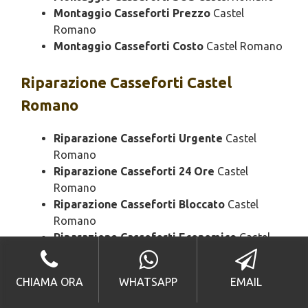
Montaggio Casseforti Prezzo
Castel
Romano
Montaggio Casseforti Costo
Castel Romano
Riparazione
Casseforti Castel
Romano
Riparazione Casseforti Urgente
Castel
Romano
Riparazione Casseforti 24 Ore
Castel
Romano
Riparazione Casseforti Bloccato
Castel
Romano
Riparazione Casseforti Economico
Castel
Romano
Riparazione Casseforti Domenica
Castel
CHIAMA ORA
WHATSAPP
EMAIL
Romano
Riparazione Casseforti Notturno
Castel