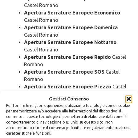
Castel Romano
Apertura Serrature Europee Economico
Castel Romano
Apertura Serrature Europee Domenica
Castel Romano
Apertura Serrature Europee Notturno
Castel Romano
Apertura Serrature Europee Rapido
Castel
Romano
Apertura Serrature Europee SOS
Castel
Romano
Apertura Serrature Europee Prezzo
Castel
Romano
Gestisci Consenso
Apertura Serrature Europee Costo
Castel
Per fornire le migliori esperienze, utilizziamo tecnologie come i cookie
Romano
per memorizzare e/o accedere alle informazioni del dispositivo. Il
consenso a queste tecnologie ci permetterà di elaborare dati come il
comportamento di navigazione o ID unici su questo sito. Non
Pronto Intervento
Serrature
acconsentire o ritirare il consenso può influire negativamente su alcune
caratteristiche e funzioni.
Europee Castel Romano