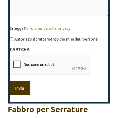
Si
Si legga l'
informativa sulla privacy
legga
l'informativa
Autorizzo il trattamento dei miei dati personali
sulla
CAPTCHA
privacy
*
Fabbro per Serrature