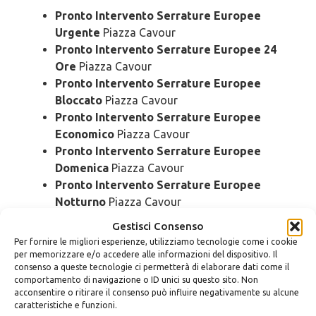
Pronto Intervento Serrature Europee
Urgente
Piazza Cavour
Pronto Intervento Serrature Europee 24
Ore
Piazza Cavour
Pronto Intervento Serrature Europee
Bloccato
Piazza Cavour
Pronto Intervento Serrature Europee
Economico
Piazza Cavour
Pronto Intervento Serrature Europee
Domenica
Piazza Cavour
Pronto Intervento Serrature Europee
Notturno
Piazza Cavour
Pronto Intervento Serrature Europee
Gestisci Consenso
Rapido
Piazza Cavour
Per fornire le migliori esperienze, utilizziamo tecnologie come i cookie
Pronto Intervento Serrature Europee SOS
per memorizzare e/o accedere alle informazioni del dispositivo. Il
consenso a queste tecnologie ci permetterà di elaborare dati come il
Piazza Cavour
comportamento di navigazione o ID unici su questo sito. Non
Pronto Intervento Serrature Europee
acconsentire o ritirare il consenso può influire negativamente su alcune
Prezzo
Piazza Cavour
caratteristiche e funzioni.