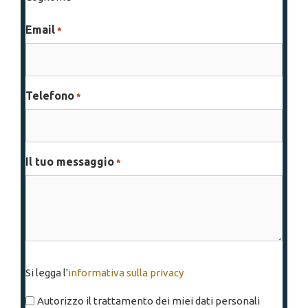
Email
*
Telefono
*
Il tuo messaggio
*
Si
Si legga l'
informativa sulla privacy
legga
l'informativa
Autorizzo il trattamento dei miei dati personali