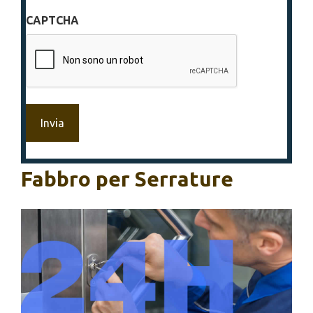
sulla
CAPTCHA
privacy
*
Fabbro per Serrature