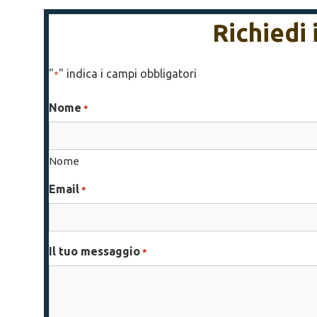
Richiedi
"
" indica i campi obbligatori
*
Nome
*
Nome
Email
*
Il tuo messaggio
*