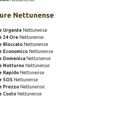
ure Nettunense
e Urgente
Nettunense
e 24 Ore
Nettunense
e Bloccato
Nettunense
re Economico
Nettunense
re Domenica
Nettunense
e Notturno
Nettunense
e Rapido
Nettunense
re SOS
Nettunense
e Prezzo
Nettunense
e Costo
Nettunense