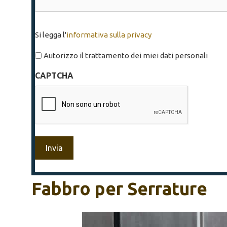
Si
Si legga l'
informativa sulla privacy
legga
l'informativa
Autorizzo il trattamento dei miei dati personali
sulla
CAPTCHA
privacy
*
Fabbro per Serrature