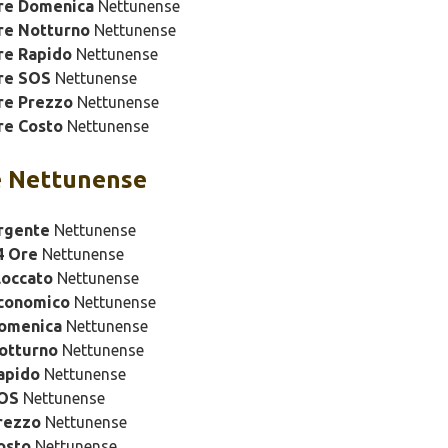
ure Domenica
Nettunense
re Notturno
Nettunense
re Rapido
Nettunense
re SOS
Nettunense
re Prezzo
Nettunense
re Costo
Nettunense
e Nettunense
rgente
Nettunense
4 Ore
Nettunense
loccato
Nettunense
Economico
Nettunense
Domenica
Nettunense
otturno
Nettunense
apido
Nettunense
SOS
Nettunense
rezzo
Nettunense
osto
Nettunense