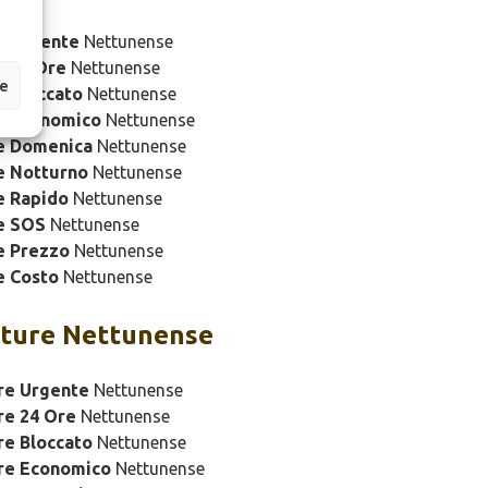
e Urgente
Nettunense
e 24 Ore
Nettunense
ze
 Bloccato
Nettunense
e Economico
Nettunense
e Domenica
Nettunense
e Notturno
Nettunense
e Rapido
Nettunense
e SOS
Nettunense
e Prezzo
Nettunense
e Costo
Nettunense
ture Nettunense
re Urgente
Nettunense
re 24 Ore
Nettunense
re Bloccato
Nettunense
ure Economico
Nettunense