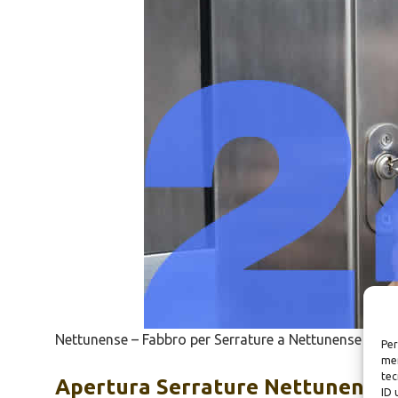
Nettunense – Fabbro per Serrature a Nettunense
Per
mem
tec
Apertura
Serrature Nettunense
ID 