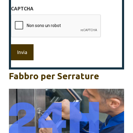
sulla
CAPTCHA
privacy
*
Fabbro per Serrature