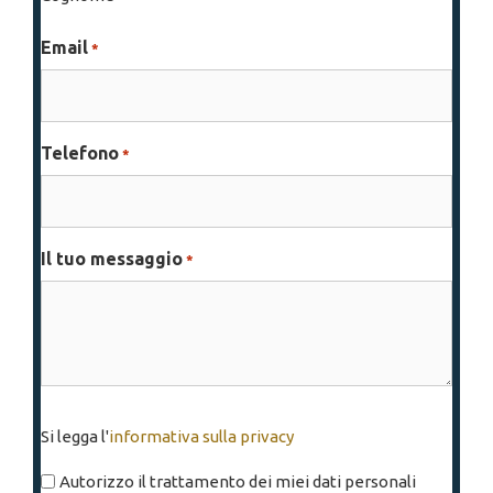
Email
*
Telefono
*
Il tuo messaggio
*
Si
Si legga l'
informativa sulla privacy
legga
l'informativa
Autorizzo il trattamento dei miei dati personali