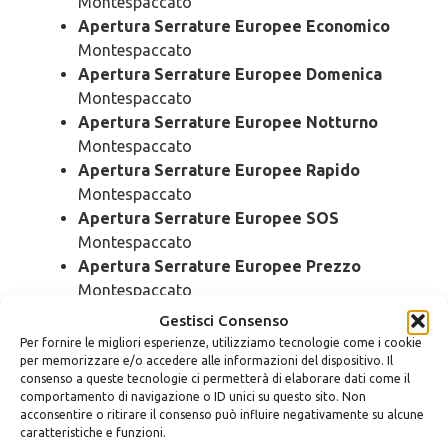
Montespaccato
Apertura Serrature Europee Economico
Montespaccato
Apertura Serrature Europee Domenica
Montespaccato
Apertura Serrature Europee Notturno
Montespaccato
Apertura Serrature Europee Rapido
Montespaccato
Apertura Serrature Europee SOS
Montespaccato
Apertura Serrature Europee Prezzo
Montespaccato
Apertura Serrature Europee Costo
Gestisci Consenso
Montespaccato
Per fornire le migliori esperienze, utilizziamo tecnologie come i cookie
per memorizzare e/o accedere alle informazioni del dispositivo. Il
consenso a queste tecnologie ci permetterà di elaborare dati come il
Pronto Intervento
Serrature
comportamento di navigazione o ID unici su questo sito. Non
acconsentire o ritirare il consenso può influire negativamente su alcune
Europee Montespaccato
caratteristiche e funzioni.