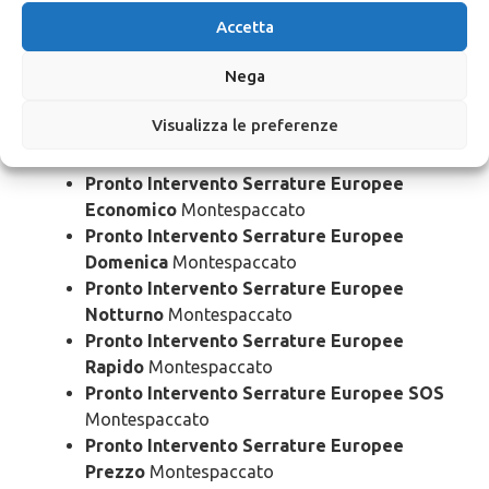
Pronto Intervento Serrature Europee
Accetta
Urgente
Montespaccato
Nega
Pronto Intervento Serrature Europee 24
Ore
Montespaccato
Visualizza le preferenze
Pronto Intervento Serrature Europee
Bloccato
Montespaccato
Pronto Intervento Serrature Europee
Economico
Montespaccato
Pronto Intervento Serrature Europee
Domenica
Montespaccato
Pronto Intervento Serrature Europee
Notturno
Montespaccato
Pronto Intervento Serrature Europee
Rapido
Montespaccato
Pronto Intervento Serrature Europee SOS
Montespaccato
Pronto Intervento Serrature Europee
Prezzo
Montespaccato