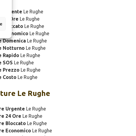
e Urgente
Le Rughe
e 24 Ore
Le Rughe
ze
 Bloccato
Le Rughe
e Economico
Le Rughe
e Domenica
Le Rughe
e Notturno
Le Rughe
e Rapido
Le Rughe
e SOS
Le Rughe
e Prezzo
Le Rughe
e Costo
Le Rughe
ture Le Rughe
re Urgente
Le Rughe
re 24 Ore
Le Rughe
re Bloccato
Le Rughe
ure Economico
Le Rughe