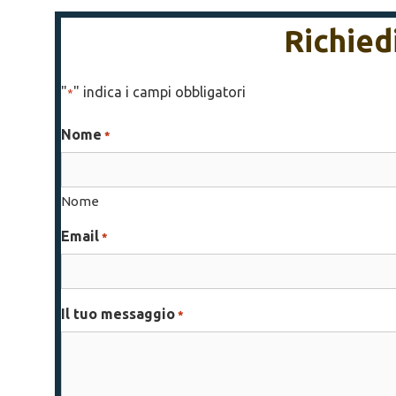
Richied
"
" indica i campi obbligatori
*
Nome
*
Nome
Email
*
Il tuo messaggio
*