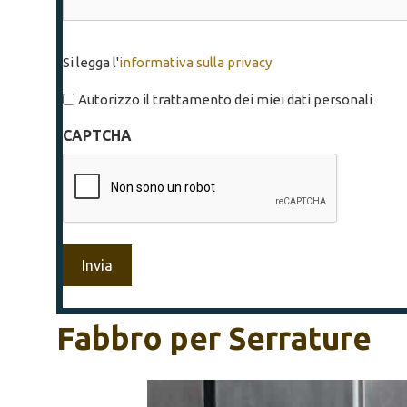
Si
Si legga l'
informativa sulla privacy
legga
l'informativa
Autorizzo il trattamento dei miei dati personali
sulla
CAPTCHA
privacy
*
Fabbro per Serrature