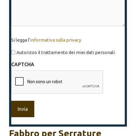
Si
Si legga l'
informativa sulla privacy
legga
l'informativa
Autorizzo il trattamento dei miei dati personali
sulla
CAPTCHA
privacy
*
Fabbro per Serrature