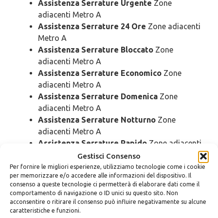
Assistenza Serrature Urgente
Zone
adiacenti Metro A
Assistenza Serrature 24 Ore
Zone adiacenti
Metro A
Assistenza Serrature Bloccato
Zone
adiacenti Metro A
Assistenza Serrature Economico
Zone
adiacenti Metro A
Assistenza Serrature Domenica
Zone
adiacenti Metro A
Assistenza Serrature Notturno
Zone
adiacenti Metro A
Assistenza Serrature Rapido
Zone adiacenti
Metro A
Gestisci Consenso
Assistenza Serrature SOS
Zone adiacenti
Per fornire le migliori esperienze, utilizziamo tecnologie come i cookie
per memorizzare e/o accedere alle informazioni del dispositivo. Il
Metro A
consenso a queste tecnologie ci permetterà di elaborare dati come il
Assistenza Serrature Prezzo
Zone adiacenti
comportamento di navigazione o ID unici su questo sito. Non
Metro A
acconsentire o ritirare il consenso può influire negativamente su alcune
caratteristiche e funzioni.
Assistenza Serrature Costo
Zone adiacenti