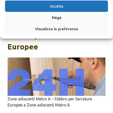
Metro A
Accetta
Nega
SCRIVICI
Visualizza le preferenze
Fabbro per Serrature
Europee
Zone adiacenti Metro A – Fabbro per Serrature
Europee a Zone adiacenti Metro A