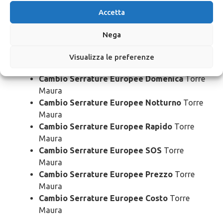
Cambio Serrature Europee 24 Ore
Torre
Accetta
Maura
Cambio Serrature Europee Bloccato
Torre
Nega
Maura
Cambio Serrature Europee Economico
Visualizza le preferenze
Torre Maura
Cambio Serrature Europee Domenica
Torre
Maura
Cambio Serrature Europee Notturno
Torre
Maura
Cambio Serrature Europee Rapido
Torre
Maura
Cambio Serrature Europee SOS
Torre
Maura
Cambio Serrature Europee Prezzo
Torre
Maura
Cambio Serrature Europee Costo
Torre
Maura