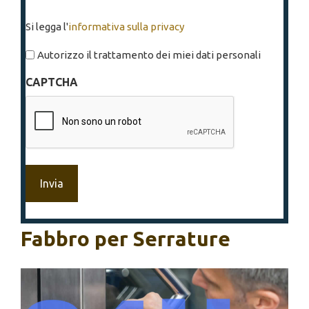
Si
Si legga l'
informativa sulla privacy
legga
l'informativa
Autorizzo il trattamento dei miei dati personali
sulla
CAPTCHA
privacy
*
Fabbro per Serrature