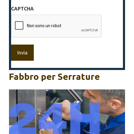
sulla
CAPTCHA
privacy
*
Fabbro per Serrature