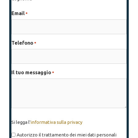
Email
*
Telefono
*
Il tuo messaggio
*
Si
Si legga l'
informativa sulla privacy
legga
l'informativa
Autorizzo il trattamento dei miei dati personali