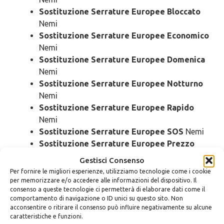
Sostituzione Serrature Europee Bloccato
Nemi
Sostituzione Serrature Europee Economico
Nemi
Sostituzione Serrature Europee Domenica
Nemi
Sostituzione Serrature Europee Notturno
Nemi
Sostituzione Serrature Europee Rapido
Nemi
Sostituzione Serrature Europee SOS
Nemi
Sostituzione Serrature Europee Prezzo
Nemi
Gestisci Consenso
Sostituzione Serrature Europee Costo
Per fornire le migliori esperienze, utilizziamo tecnologie come i cookie
Nemi
per memorizzare e/o accedere alle informazioni del dispositivo. Il
consenso a queste tecnologie ci permetterà di elaborare dati come il
comportamento di navigazione o ID unici su questo sito. Non
Montaggio
Serrature Europee Nemi
acconsentire o ritirare il consenso può influire negativamente su alcune
caratteristiche e funzioni.