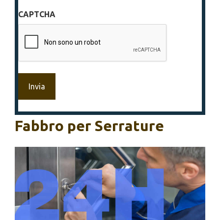
sulla
CAPTCHA
privacy
*
Fabbro per Serrature