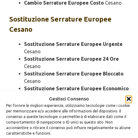
Cambio Serrature Europee Costo
Cesano
Sostituzione
Serrature Europee
Cesano
Sostituzione Serrature Europee Urgente
Cesano
Sostituzione Serrature Europee 24 Ore
Cesano
Sostituzione Serrature Europee Bloccato
Cesano
Sostituzione Serrature Europee Economico
Cesano
Gestisci Consenso
Sostituzione Serrature Europee Domenica
Per fornire le migliori esperienze, utilizziamo tecnologie come i cookie
Cesano
per memorizzare e/o accedere alle informazioni del dispositivo. Il
consenso a queste tecnologie ci permetterà di elaborare dati come il
Sostituzione Serrature Europee Notturno
comportamento di navigazione o ID unici su questo sito. Non
Cesano
acconsentire o ritirare il consenso può influire negativamente su alcune
Sostituzione Serrature Europee Rapido
caratteristiche e funzioni.