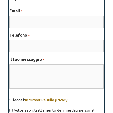
Email
*
Telefono
*
Il tuo messaggio
*
Si
Si legga l'
informativa sulla privacy
legga
l'informativa
Autorizzo il trattamento dei miei dati personali