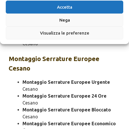
Cesano
Accetta
Sostituzione Serrature Europee SOS
Cesano
Nega
Sostituzione Serrature Europee Prezzo
Cesano
Visualizza le preferenze
Sostituzione Serrature Europee Costo
Cesano
Montaggio
Serrature Europee
Cesano
Montaggio Serrature Europee Urgente
Cesano
Montaggio Serrature Europee 24 Ore
Cesano
Montaggio Serrature Europee Bloccato
Cesano
Montaggio Serrature Europee Economico