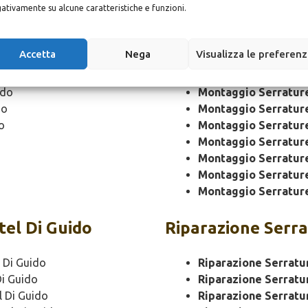
ido
Montaggio
Serrat
ativamente su alcune caratteristiche e funzioni.
Montaggio Serratur
Accetta
Nega
Visualizza le preferen
Montaggio Serratur
o
Montaggio Serrature
ido
Montaggio Serratur
do
Montaggio Serratur
o
Montaggio Serratur
Montaggio Serratur
Montaggio Serratur
Montaggio Serratur
Montaggio Serratur
tel Di Guido
Riparazione
Serra
 Di Guido
Riparazione Serratu
Di Guido
Riparazione Serratu
l Di Guido
Riparazione Serratu