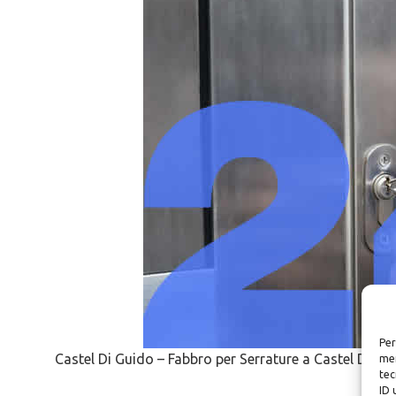
Per
Castel Di Guido – Fabbro per Serrature a Castel Di Gu
mem
tec
ID 