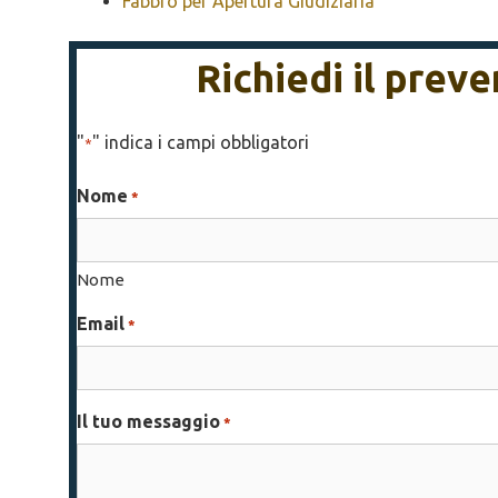
Fabbro per Apertura Giudiziaria
Richiedi il prev
"
" indica i campi obbligatori
*
Nome
*
Nome
Email
*
Il tuo messaggio
*