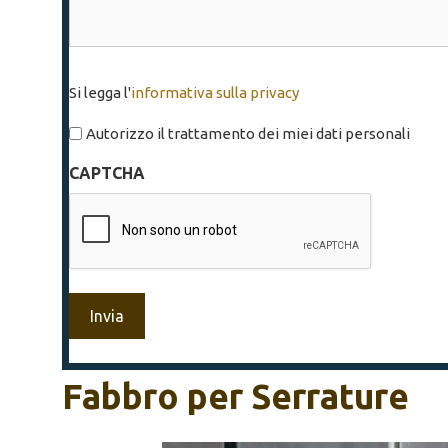
Si
Si legga l'
informativa sulla privacy
legga
l'informativa
Autorizzo il trattamento dei miei dati personali
sulla
CAPTCHA
privacy
*
Fabbro per Serrature