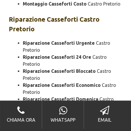
Montaggio Casseforti Costo
Castro Pretorio
Riparazione
Casseforti Castro
Pretorio
Riparazione Casseforti Urgente
Castro
Pretorio
Riparazione Casseforti 24 Ore
Castro
Pretorio
Riparazione Casseforti Bloccato
Castro
Pretorio
Riparazione Casseforti Economico
Castro
Pretorio
Riparazione Casseforti Domenica
Castro
Pretorio
Riparazione Casseforti Notturno
Castro
CHIAMA ORA
WHATSAPP
EMAIL
Pretorio
Riparazione Casseforti Rapido
Castro