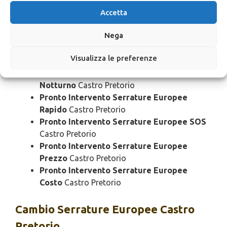
Pronto Intervento Serrature Europee
Bloccato
Castro Pretorio
Accetta
Pronto Intervento Serrature Europee
Nega
Economico
Castro Pretorio
Pronto Intervento Serrature Europee
Visualizza le preferenze
Domenica
Castro Pretorio
Pronto Intervento Serrature Europee
Notturno
Castro Pretorio
Pronto Intervento Serrature Europee
Rapido
Castro Pretorio
Pronto Intervento Serrature Europee SOS
Castro Pretorio
Pronto Intervento Serrature Europee
Prezzo
Castro Pretorio
Pronto Intervento Serrature Europee
Costo
Castro Pretorio
Cambio
Serrature Europee Castro
Pretorio