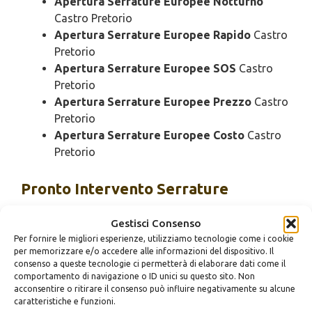
Apertura Serrature Europee Notturno
Castro Pretorio
Apertura Serrature Europee Rapido
Castro
Pretorio
Apertura Serrature Europee SOS
Castro
Pretorio
Apertura Serrature Europee Prezzo
Castro
Pretorio
Apertura Serrature Europee Costo
Castro
Pretorio
Pronto Intervento
Serrature
Europee Castro Pretorio
Gestisci Consenso
Per fornire le migliori esperienze, utilizziamo tecnologie come i cookie
Pronto Intervento Serrature Europee
per memorizzare e/o accedere alle informazioni del dispositivo. Il
Urgente
Castro Pretorio
consenso a queste tecnologie ci permetterà di elaborare dati come il
comportamento di navigazione o ID unici su questo sito. Non
Pronto Intervento Serrature Europee 24
acconsentire o ritirare il consenso può influire negativamente su alcune
Ore
Castro Pretorio
caratteristiche e funzioni.