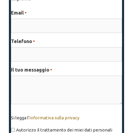
Email
*
Telefono
*
Il tuo messaggio
*
Si
Si legga l'
informativa sulla privacy
legga
l'informativa
Autorizzo il trattamento dei miei dati personali