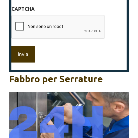
sulla
CAPTCHA
privacy
*
Fabbro per Serrature