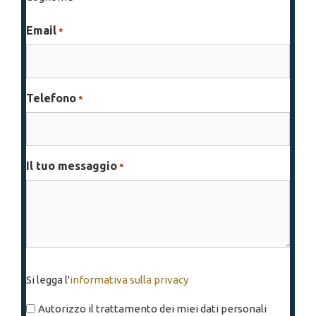
Email
*
Telefono
*
Il tuo messaggio
*
Si
Si legga l'
informativa sulla privacy
legga
l'informativa
Autorizzo il trattamento dei miei dati personali