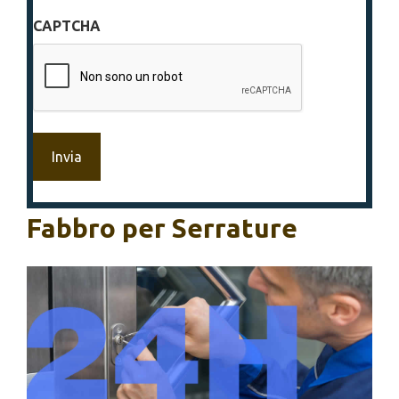
sulla
CAPTCHA
privacy
*
Fabbro per Serrature