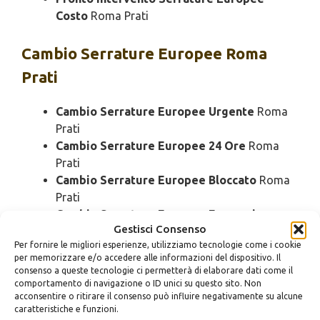
Costo
Roma Prati
Cambio
Serrature Europee Roma
Prati
Cambio Serrature Europee Urgente
Roma
Prati
Cambio Serrature Europee 24 Ore
Roma
Prati
Cambio Serrature Europee Bloccato
Roma
Prati
Cambio Serrature Europee Economico
Gestisci Consenso
Roma Prati
Per fornire le migliori esperienze, utilizziamo tecnologie come i cookie
Cambio Serrature Europee Domenica
Roma
per memorizzare e/o accedere alle informazioni del dispositivo. Il
Prati
consenso a queste tecnologie ci permetterà di elaborare dati come il
Cambio Serrature Europee Notturno
Roma
comportamento di navigazione o ID unici su questo sito. Non
acconsentire o ritirare il consenso può influire negativamente su alcune
Prati
caratteristiche e funzioni.
Cambio Serrature Europee Rapido
Roma