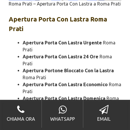
Roma Prati – Apertura Porta Con Lastra a Roma Prati
Apertura
Porta Con Lastra Roma
Prati
Apertura Porta Con Lastra Urgente
Roma
Prati
Apertura Porta Con Lastra 24 Ore
Roma
Prati
Apertura Portone Bloccato Con la Lastra
Roma Prati
Apertura Porta Con Lastra Economico
Roma
Prati
Apertura Porta Con Lastra Domenica
Roma
Prati
Apertura Porta Con Lastra
Roma Prati
CHIAMA ORA
WHATSAPP
EMAIL
Apertura Porta Con Lastra Rapido
Roma
Prati