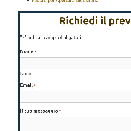
Fabbro per Apertura Giudiziaria
Richiedi il pr
"
" indica i campi obbligatori
*
Nome
*
Nome
Email
*
Il tuo messaggio
*