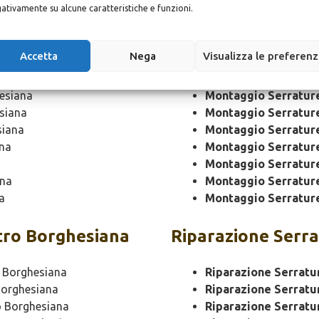
esiana
Montaggio
Serrat
ativamente su alcune caratteristiche e funzioni.
iana
Montaggio Serratur
Accetta
Nega
Visualizza le preferen
na
Montaggio Serratur
iana
Montaggio Serrature
esiana
Montaggio Serratur
siana
Montaggio Serratur
siana
Montaggio Serratur
na
Montaggio Serratur
Montaggio Serratur
ana
Montaggio Serratur
a
Montaggio Serratur
ro Borghesiana
Riparazione
Serra
 Borghesiana
Riparazione Serratu
orghesiana
Riparazione Serratu
 Borghesiana
Riparazione Serratu