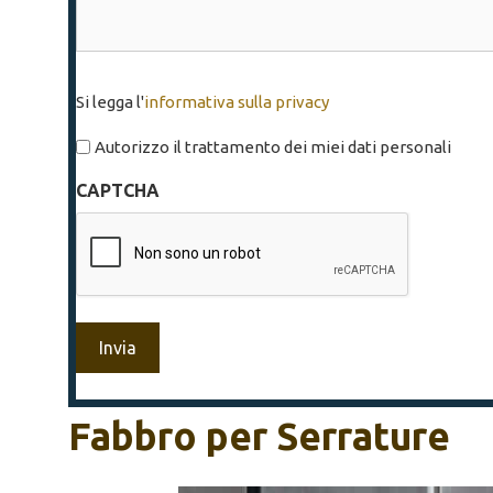
Si
Si legga l'
informativa sulla privacy
legga
l'informativa
Autorizzo il trattamento dei miei dati personali
sulla
CAPTCHA
privacy
*
Fabbro per Serrature