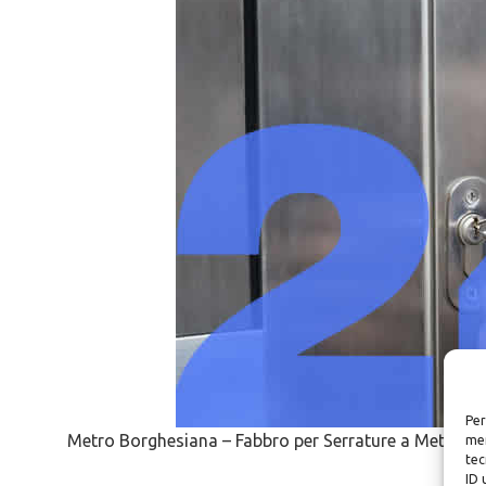
Per
Metro Borghesiana – Fabbro per Serrature a Metro B
mem
tec
ID 