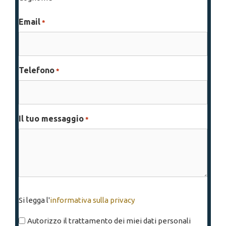
Email
*
Telefono
*
Il tuo messaggio
*
Si
Si legga l'
informativa sulla privacy
legga
l'informativa
Autorizzo il trattamento dei miei dati personali