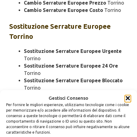
Cambio Serrature Europee Prezzo
Torrino
Cambio Serrature Europee Costo
Torrino
Sostituzione
Serrature Europee
Torrino
Sostituzione Serrature Europee Urgente
Torrino
Sostituzione Serrature Europee 24 Ore
Torrino
Sostituzione Serrature Europee Bloccato
Torrino
Sostituzione Serrature Europee Economico
Gestisci Consenso
Torrino
Per fornire le migliori esperienze, utilizziamo tecnologie come i cookie
Sostituzione Serrature Europee Domenica
per memorizzare e/o accedere alle informazioni del dispositivo. Il
consenso a queste tecnologie ci permetterà di elaborare dati come il
Torrino
comportamento di navigazione o ID unici su questo sito. Non
Sostituzione Serrature Europee Notturno
acconsentire o ritirare il consenso può influire negativamente su alcune
Torrino
caratteristiche e funzioni.