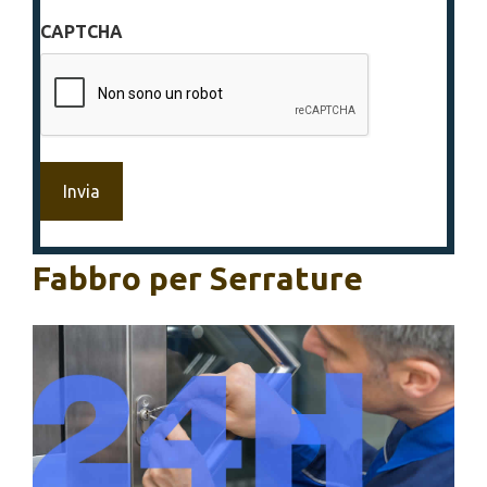
sulla
CAPTCHA
privacy
*
Fabbro per Serrature