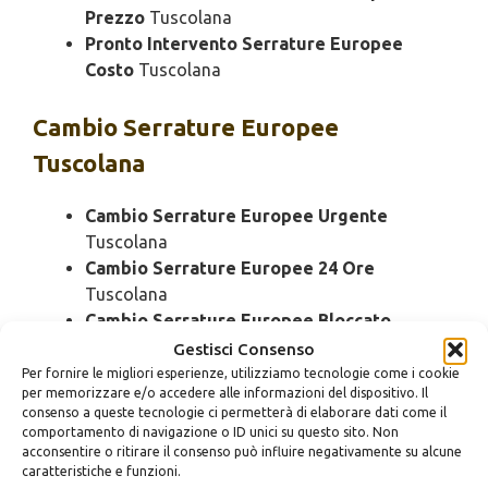
Prezzo
Tuscolana
Pronto Intervento Serrature Europee
Costo
Tuscolana
Cambio
Serrature Europee
Tuscolana
Cambio Serrature Europee Urgente
Tuscolana
Cambio Serrature Europee 24 Ore
Tuscolana
Cambio Serrature Europee Bloccato
Tuscolana
Gestisci Consenso
Cambio Serrature Europee Economico
Per fornire le migliori esperienze, utilizziamo tecnologie come i cookie
per memorizzare e/o accedere alle informazioni del dispositivo. Il
Tuscolana
consenso a queste tecnologie ci permetterà di elaborare dati come il
Cambio Serrature Europee Domenica
comportamento di navigazione o ID unici su questo sito. Non
Tuscolana
acconsentire o ritirare il consenso può influire negativamente su alcune
caratteristiche e funzioni.
Cambio Serrature Europee Notturno