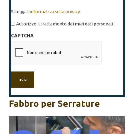
Si
Si legga l'
informativa sulla privacy
legga
l'informativa
Autorizzo il trattamento dei miei dati personali
sulla
CAPTCHA
privacy
*
Fabbro per Serrature