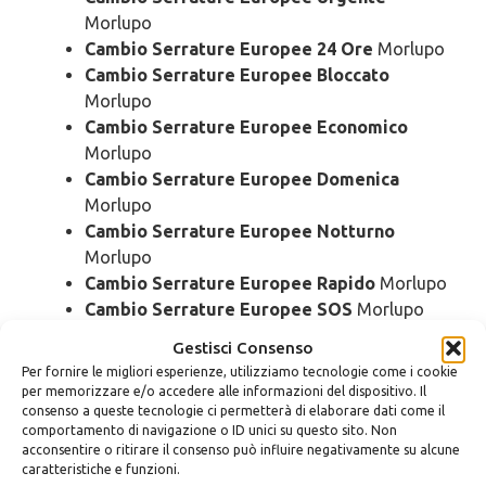
Morlupo
Cambio Serrature Europee 24 Ore
Morlupo
Cambio Serrature Europee Bloccato
Morlupo
Cambio Serrature Europee Economico
Morlupo
Cambio Serrature Europee Domenica
Morlupo
Cambio Serrature Europee Notturno
Morlupo
Cambio Serrature Europee Rapido
Morlupo
Cambio Serrature Europee SOS
Morlupo
Cambio Serrature Europee Prezzo
Morlupo
Gestisci Consenso
Cambio Serrature Europee Costo
Morlupo
Per fornire le migliori esperienze, utilizziamo tecnologie come i cookie
per memorizzare e/o accedere alle informazioni del dispositivo. Il
consenso a queste tecnologie ci permetterà di elaborare dati come il
Sostituzione
Serrature Europee
comportamento di navigazione o ID unici su questo sito. Non
Morlupo
acconsentire o ritirare il consenso può influire negativamente su alcune
caratteristiche e funzioni.