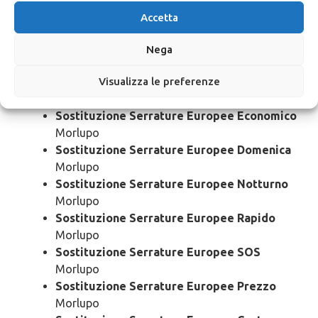
Sostituzione Serrature Europee Urgente
Accetta
Morlupo
Sostituzione Serrature Europee 24 Ore
Nega
Morlupo
Visualizza le preferenze
Sostituzione Serrature Europee Bloccato
Morlupo
Sostituzione Serrature Europee Economico
Morlupo
Sostituzione Serrature Europee Domenica
Morlupo
Sostituzione Serrature Europee Notturno
Morlupo
Sostituzione Serrature Europee Rapido
Morlupo
Sostituzione Serrature Europee SOS
Morlupo
Sostituzione Serrature Europee Prezzo
Morlupo