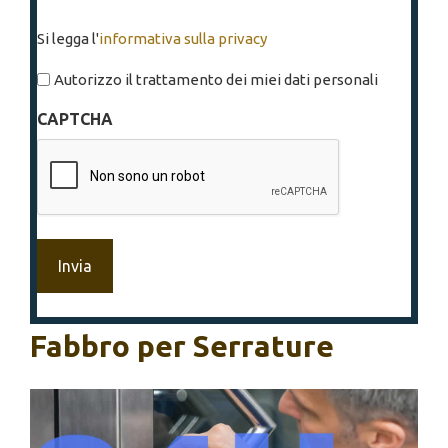
Si
Si legga l'
informativa sulla privacy
legga
l'informativa
Autorizzo il trattamento dei miei dati personali
sulla
CAPTCHA
privacy
*
Fabbro per Serrature