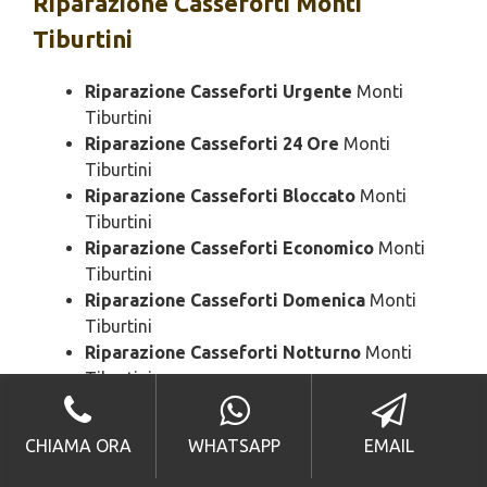
Riparazione
Casseforti Monti
Tiburtini
Riparazione Casseforti Urgente
Monti
Tiburtini
Riparazione Casseforti 24 Ore
Monti
Tiburtini
Riparazione Casseforti Bloccato
Monti
Tiburtini
Riparazione Casseforti Economico
Monti
Tiburtini
Riparazione Casseforti Domenica
Monti
Tiburtini
Riparazione Casseforti Notturno
Monti
Tiburtini
Riparazione Casseforti Rapido
Monti
Tiburtini
CHIAMA ORA
WHATSAPP
EMAIL
Riparazione Casseforti SOS
Monti Tiburtini
Riparazione Casseforti Prezzo
Monti