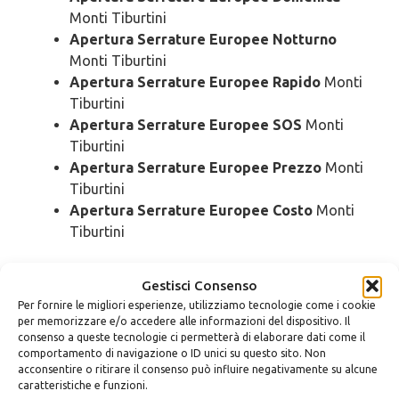
Monti Tiburtini
Apertura Serrature Europee Notturno
Monti Tiburtini
Apertura Serrature Europee Rapido
Monti
Tiburtini
Apertura Serrature Europee SOS
Monti
Tiburtini
Apertura Serrature Europee Prezzo
Monti
Tiburtini
Apertura Serrature Europee Costo
Monti
Tiburtini
Pronto Intervento
Serrature
Gestisci Consenso
Europee Monti Tiburtini
Per fornire le migliori esperienze, utilizziamo tecnologie come i cookie
per memorizzare e/o accedere alle informazioni del dispositivo. Il
consenso a queste tecnologie ci permetterà di elaborare dati come il
Pronto Intervento Serrature Europee
comportamento di navigazione o ID unici su questo sito. Non
acconsentire o ritirare il consenso può influire negativamente su alcune
Urgente
Monti Tiburtini
caratteristiche e funzioni.
Pronto Intervento Serrature Europee 24