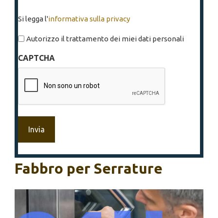
Si
Si legga l'
informativa sulla privacy
legga
l'informativa
Autorizzo il trattamento dei miei dati personali
sulla
CAPTCHA
privacy
*
Fabbro per Serrature